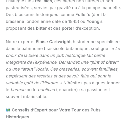
Privilégiez les
real ales
, ces bières non filtrées et non
pasteurisées, servies par gravité ou à la pompe manuelle.
Des brasseurs historiques comme
Fuller’s
(dont la
brasserie londonienne date de 1845) ou
Young’s
proposent des
bitter
et des
porter
d’exception.
Notre experte,
Éloïse Cartwright
, historienne spécialisée
dans le patrimoine brassicole britannique, souligne :
« Le
choix de la bière dans un pub historique fait partie
intégrante de l’expérience. Demandez une
“pint of bitter”
ou une
“stout”
locale. Ces brasseries, souvent familiales,
perpétuent des recettes et des savoir-faire qui sont le
véritable goût de l’Histoire. »
N’hésitez pas à questionner
le
barman
ou le
publican
(tenancier) : sa passion est
souvent intarissable.
Conseils d’Expert pour Votre Tour des Pubs
Historiques