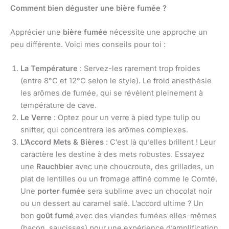
Comment bien déguster une bière fumée ?
Apprécier une
bière fumée
nécessite une approche un
peu différente. Voici mes conseils pour toi :
La Température
: Servez-les rarement trop froides
(entre 8°C et 12°C selon le style). Le froid anesthésie
les arômes de fumée, qui se révèlent pleinement à
température de cave.
Le Verre
: Optez pour un verre à pied type tulip ou
snifter, qui concentrera les arômes complexes.
L’Accord Mets & Bières
: C’est là qu’elles brillent ! Leur
caractère les destine à des mets robustes. Essayez
une
Rauchbier
avec une choucroute, des grillades, un
plat de lentilles ou un fromage affiné comme le Comté.
Une
porter fumée
sera sublime avec un chocolat noir
ou un dessert au caramel salé. L’accord ultime ? Un
bon
goût fumé
avec des viandes fumées elles-mêmes
(bacon, saucisses) pour une expérience d’amplification