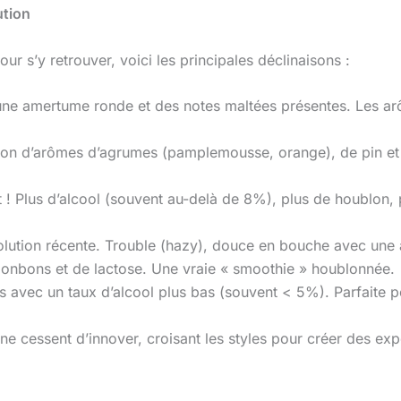
ution
ur s’y retrouver, voici les principales déclinaisons :
c une amertume ronde et des notes maltées présentes. Les ar
on d’arômes d’agrumes (pamplemousse, orange), de pin et de
t ! Plus d’alcool (souvent au-delà de 8%), plus de houblon
olution récente. Trouble (hazy), douce en bouche avec une
bonbons et de lactose. Une vraie « smoothie » houblonnée.
is avec un taux d’alcool plus bas (souvent < 5%). Parfaite 
ne cessent d’innover, croisant les styles pour créer des exp