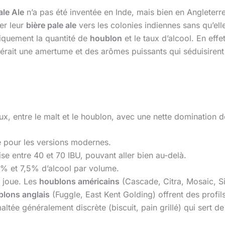
ale Ale
n’a pas été inventée en Inde, mais bien en Angleterr
ter leur
bière pale ale
vers les colonies indiennes sans qu’ell
tiquement la quantité de
houblon
et le taux d’alcool. En effe
férait une amertume et des arômes puissants qui séduisirent 
ux, entre le malt et le houblon, avec une nette domination de c
e pour les versions modernes.
e entre 40 et 70 IBU, pouvant aller bien au-delà.
5% et 7,5% d’alcool par volume.
e joue. Les
houblons américains
(Cascade, Citra, Mosaic, S
lons anglais
(Fuggle, East Kent Golding) offrent des profils
tée généralement discrète (biscuit, pain grillé) qui sert d