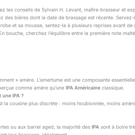
vez les conseils de Sylvain H. Levant, maître-brasseur et expe
égiez des bières dont la date de brassage est récente. Servez
robe et sa mousse, sentez-la à plusieurs reprises avant de 
 En bouche, cherchez l’équilibre entre la première note malt
emment » amère. L’amertume est une composante essentielle
 perçue comme amère qu’une
IPA Américaine
classique.
t une IPA ?
t la cousine plus discrète : moins houblonnée, moins amère
ortes ou aux barrel aged, la majorité des
IPA
sont à boire tr
vant leur brassage, idéalement.