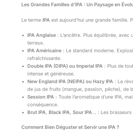
Les Grandes Familles d’IPA : Un Paysage en Évol
Le terme
IPA
est aujourd’hui une grande famille. Po
IPA Anglaise
: L’ancêtre. Plus équilibrée, ave
terreux.
IPA Américaine
: Le standard moderne. Explosi
rafraîchissante.
Double IPA (DIPA) ou Imperial IPA
: Plus de tou
intense et généreuse.
New England IPA (NEIPA) ou Hazy IPA
: La rév
de jus de fruits (mangue, passion, pêche), de 
Session IPA
: Toute l’aromatique d’une IPA, ma
conséquence.
Brut IPA
,
Black IPA
,
Sour IPA
… : Les brasseurs 
Comment Bien Déguster et Servir une IPA ?