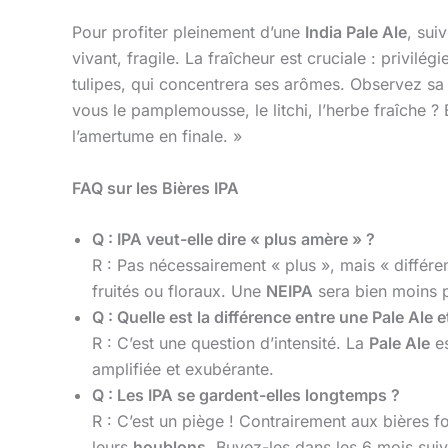
Pour profiter pleinement d’une
India Pale Ale
, sui
vivant, fragile. La fraîcheur est cruciale : privil
tulipes, qui concentrera ses arômes. Observez sa 
vous le pamplemousse, le litchi, l’herbe fraîche ?
l’amertume en finale. »
FAQ sur les Bières IPA
Q : IPA veut-elle dire « plus amère » ?
R : Pas nécessairement « plus », mais « différ
fruités ou floraux. Une
NEIPA
sera bien moins
Q : Quelle est la différence entre une Pale Ale e
R : C’est une question d’intensité. La
Pale Ale
es
amplifiée et exubérante.
Q : Les IPA se gardent-elles longtemps ?
R : C’est un piège ! Contrairement aux bières f
leurs
houblons
. Buvez-les dans les 6 mois sui