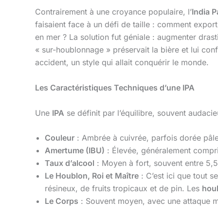
Contrairement à une croyance populaire, l’
India P
faisaient face à un défi de taille : comment expor
en mer ? La solution fut géniale : augmenter dras
« sur-houblonnage » préservait la bière et lui con
accident, un style qui allait conquérir le monde.
Les Caractéristiques Techniques d’une IPA
Une
IPA
se définit par l’équilibre, souvent audacie
Couleur
: Ambrée à cuivrée, parfois dorée pâl
Amertume (IBU)
: Élevée, généralement compris
Taux d’alcool
: Moyen à fort, souvent entre 5,
Le Houblon, Roi et Maître
: C’est ici que tout s
résineux, de fruits tropicaux et de pin. Les
houb
Le Corps
: Souvent moyen, avec une attaque mal