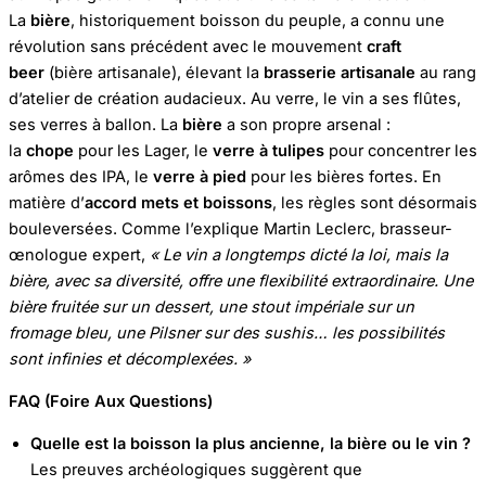
La
bière
, historiquement boisson du peuple, a connu une
révolution sans précédent avec le mouvement
craft
beer
(bière artisanale), élevant la
brasserie artisanale
au rang
d’atelier de création audacieux. Au verre, le vin a ses flûtes,
ses verres à ballon. La
bière
a son propre arsenal :
la
chope
pour les Lager, le
verre à tulipes
pour concentrer les
arômes des IPA, le
verre à pied
pour les bières fortes. En
matière d’
accord mets et boissons
, les règles sont désormais
bouleversées. Comme l’explique Martin Leclerc, brasseur-
œnologue expert,
« Le vin a longtemps dicté la loi, mais la
bière, avec sa diversité, offre une flexibilité extraordinaire. Une
bière fruitée sur un dessert, une stout impériale sur un
fromage bleu, une Pilsner sur des sushis… les possibilités
sont infinies et décomplexées. »
FAQ (Foire Aux Questions)
Quelle est la boisson la plus ancienne, la bière ou le vin ?
Les preuves archéologiques suggèrent que