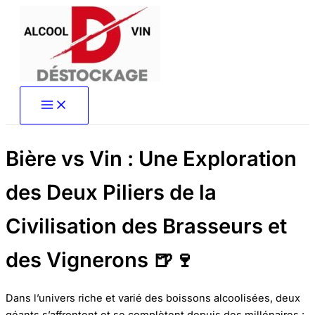
Aller
au
contenu
Bière vs Vin : Une Exploration
des Deux Piliers de la
Civilisation des Brasseurs et
des Vignerons 🍺🍷
Dans l’univers riche et varié des boissons alcoolisées, deux
géants s’affrontent et se complètent depuis des millénaires :