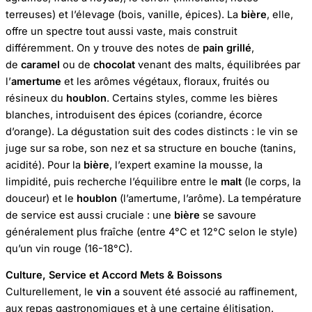
terreuses) et l’élevage (bois, vanille, épices). La
bière
, elle,
offre un spectre tout aussi vaste, mais construit
différemment. On y trouve des notes de
pain grillé
,
de
caramel
ou de
chocolat
venant des malts, équilibrées par
l’
amertume
et les arômes végétaux, floraux, fruités ou
résineux du
houblon
. Certains styles, comme les bières
blanches, introduisent des épices (coriandre, écorce
d’orange). La dégustation suit des codes distincts : le vin se
juge sur sa robe, son nez et sa structure en bouche (tanins,
acidité). Pour la
bière
, l’expert examine la mousse, la
limpidité, puis recherche l’équilibre entre le
malt
(le corps, la
douceur) et le
houblon
(l’amertume, l’arôme). La température
de service est aussi cruciale : une
bière
se savoure
généralement plus fraîche (entre 4°C et 12°C selon le style)
qu’un vin rouge (16-18°C).
Culture, Service et Accord Mets & Boissons
Culturellement, le
vin
a souvent été associé au raffinement,
aux repas gastronomiques et à une certaine élitisation.