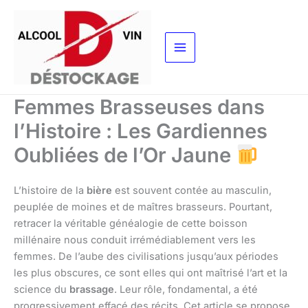
Aller
au
contenu
Femmes Brasseuses dans
l’Histoire : Les Gardiennes
Oubliées de l’Or Jaune
L’histoire de la
bière
est souvent contée au masculin,
peuplée de moines et de maîtres brasseurs. Pourtant,
retracer la véritable généalogie de cette boisson
millénaire nous conduit irrémédiablement vers les
femmes. De l’aube des civilisations jusqu’aux périodes
les plus obscures, ce sont elles qui ont maîtrisé l’art et la
science du
brassage
. Leur rôle, fondamental, a été
progressivement effacé des récits. Cet article se propose