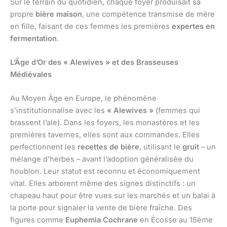
Sur le terrain du quotidien, chaque foyer produisait sa
propre
bière maison
, une compétence transmise de mère
en fille, faisant de ces femmes les premières
expertes en
fermentation
.
L’Âge d’Or des « Alewives » et des Brasseuses
Médiévales
Au Moyen Âge en Europe, le phénomène
s’institutionnalise avec les
« Alewives »
(femmes qui
brassent l’ale). Dans les foyers, les monastères et les
premières tavernes, elles sont aux commandes. Elles
perfectionnent les
recettes de bière
, utilisant le
gruit
– un
mélange d’herbes – avant l’adoption généralisée du
houblon. Leur statut est reconnu et économiquement
vital. Elles arborent même des signes distinctifs : un
chapeau haut pour être vues sur les marchés et un balai à
la porte pour signaler la vente de bière fraîche. Des
figures comme
Euphemia Cochrane
en Écosse au 15ème