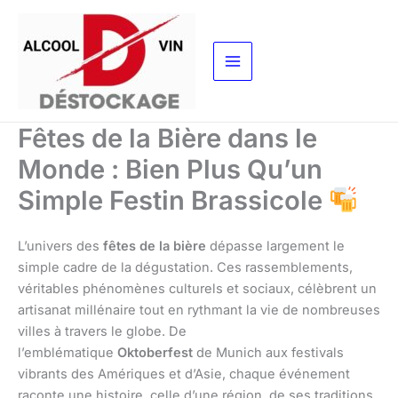
Aller
au
contenu
Fêtes de la Bière dans le
Monde : Bien Plus Qu’un
Simple Festin Brassicole
L’univers des
fêtes de la bière
dépasse largement le
simple cadre de la dégustation. Ces rassemblements,
véritables phénomènes culturels et sociaux, célèbrent un
artisanat millénaire tout en rythmant la vie de nombreuses
villes à travers le globe. De
l’emblématique
Oktoberfest
de Munich aux festivals
vibrants des Amériques et d’Asie, chaque événement
raconte une histoire, celle d’une région, de ses traditions