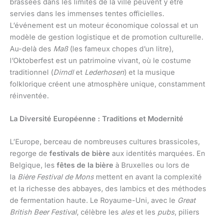
brassées dans les limites de la ville peuvent y être
servies dans les immenses tentes officielles.
L’événement est un moteur économique colossal et un
modèle de gestion logistique et de promotion culturelle.
Au-delà des
Maß
(les fameux chopes d’un litre),
l’Oktoberfest est un patrimoine vivant, où le costume
traditionnel (
Dirndl
et
Lederhosen
) et la musique
folklorique créent une atmosphère unique, constamment
réinventée.
La Diversité Européenne : Traditions et Modernité
L’Europe, berceau de nombreuses cultures brassicoles,
regorge de
festivals de bière
aux identités marquées. En
Belgique, les
fêtes de la bière
à Bruxelles ou lors de
la
Bière Festival de Mons
mettent en avant la complexité
et la richesse des abbayes, des lambics et des méthodes
de fermentation haute. Le Royaume-Uni, avec le
Great
British Beer Festival
, célèbre les
ales
et les
pubs
, piliers