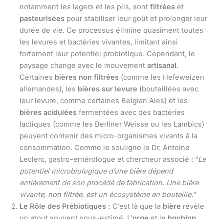
notamment les lagers et les pils, sont
filtrées
et
pasteurisées
pour stabiliser leur goût et prolonger leur
durée de vie. Ce processus élimine quasiment toutes
les levures et bactéries vivantes, limitant ainsi
fortement leur potentiel probiotique. Cependant, le
paysage change avec le mouvement
artisanal
.
Certaines
bières non filtrées
(comme les Hefeweizen
allemandes), les
bières sur levure
(bouteillées avec
leur levure, comme certaines Belgian Ales) et les
bières acidulées
fermentées avec des bactéries
lactiques (comme les Berliner Weisse ou les Lambics)
peuvent contenir des micro-organismes vivants à la
consommation. Comme le souligne le Dr. Antoine
Leclerc, gastro-entérologue et chercheur associé : “
Le
potentiel microbiologique d’une bière dépend
entièrement de son procédé de fabrication. Une bière
vivante, non filtrée, est un écosystème en bouteille.
”
Le Rôle des Prébiotiques :
C’est là que la
bière
révèle
un atout souvent sous-estimé. L’
orge
et le
houblon