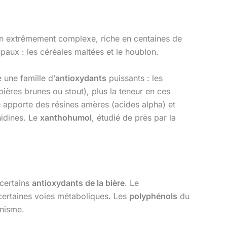
ion extrêmement complexe, riche en centaines de
paux : les céréales maltées et le houblon.
 une famille d’
antioxydants
puissants : les
bières brunes ou stout), plus la teneur en ces
nte apporte des résines amères (acides alpha) et
idines. Le
xanthohumol
, étudié de près par la
 certains
antioxydants de la bière
. Le
 certaines voies métaboliques. Les
polyphénols
du
anisme.