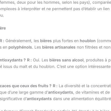
s femmes, deux pour les hommes, selon les pays), comparé
plexes à interpréter et ne permettent pas d’établir un lien 
eu.
ère
R :
Généralement, les
bières
plus fortes en
houblon
(comme
es en
polyphénols
. Les
bières artisanales
non filtrées et no
 antioxydants ?
R :
Oui. Les
bières sans alcool
, produites à 
l
issus du malt et du houblon. C’est une option intéressant
ficaces que ceux des fruits ?
R :
La diversité et la concentrat
isque d’une large gamme d’
antioxydants
, de vitamines et de
gnificative d’
antioxydants
dans une alimentation équilibré