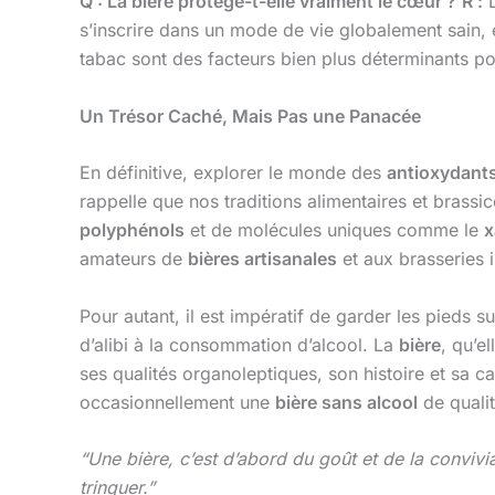
Q : La bière protège-t-elle vraiment le cœur ?
R :
L
s’inscrire dans un mode de vie globalement sain, e
tabac sont des facteurs bien plus déterminants po
Un Trésor Caché, Mais Pas une Panacée
En définitive, explorer le monde des
antioxydants
rappelle que nos traditions alimentaires et brass
polyphénols
et de molécules uniques comme le
x
amateurs de
bières artisanales
et aux brasseries 
Pour autant, il est impératif de garder les pieds s
d’alibi à la consommation d’alcool. La
bière
, qu’el
ses qualités organoleptiques, son histoire et sa 
occasionnellement une
bière sans alcool
de qualit
“Une bière, c’est d’abord du goût et de la convi
trinquer.”