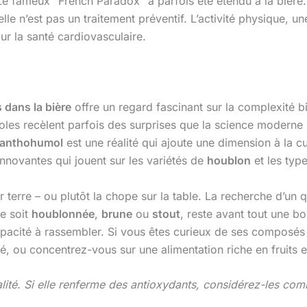
e fameux “French Paradox” a parfois été étendu à la bièr
lle n’est pas un traitement préventif. L’activité physique, 
ur la santé cardiovasculaire.
 dans la bière
offre un regard fascinant sur la complexité b
icoles recèlent parfois des surprises que la science modern
anthohumol
est une réalité qui ajoute une dimension à la c
innovantes qui jouent sur les variétés de
houblon
et les typ
ur terre – ou plutôt la chope sur la table. La recherche d’un
le soit
houblonnée
,
brune
ou
stout
, reste avant tout une b
capacité à rassembler. Si vous êtes curieux de ses composés 
é, ou concentrez-vous sur une alimentation riche en fruits 
vialité. Si elle renferme des antioxydants, considérez-les