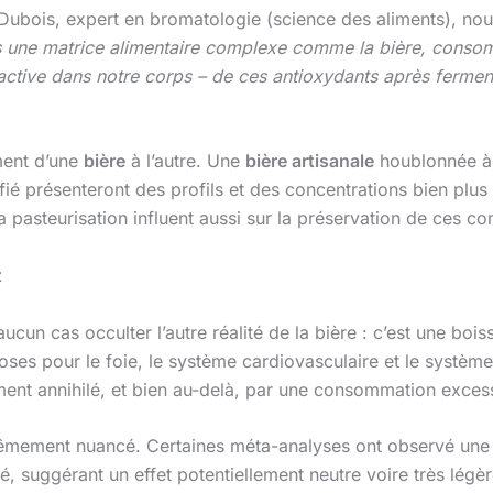
in Dubois, expert en bromatologie (science des aliments), no
s une matrice alimentaire complexe comme la bière, consomm
 active dans notre corps – de ces antioxydants après fermen
ent d’une
bière
à l’autre. Une
bière artisanale
houblonnée à 
fié présenteront des profils et des concentrations bien plus
 la pasteurisation influent aussi sur la préservation de ces c
t
ucun cas occulter l’autre réalité de la bière : c’est une boiss
ses pour le foie, le système cardiovasculaire et le systèm
ent annihilé, et bien au-delà, par une consommation excessi
trêmement nuancé. Certaines méta-analyses ont observé un
é, suggérant un effet potentiellement neutre voire très lé