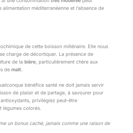
e. Si une consommation
très modérée
peut
une alimentation méditerranéenne et l’absence de
iochimique de cette boisson millénaire. Elle nous
e se charge de décortiquer. La présence de
ulture de la
bière
, particulièrement chère aux
es de
malt
.
 quelconque bénéfice santé ne doit jamais servir
oisson de plaisir et de partage, à savourer pour
antioxydants, privilégiez peut-être
et légumes colorés.
 comme un bonus caché, jamais comme une raison de