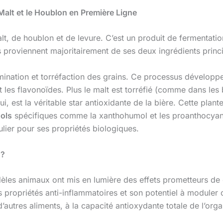
Malt et le Houblon en Première Ligne
alt, de houblon et de levure. C’est un produit de fermentat
 proviennent majoritairement de ses deux ingrédients princi
mination et torréfaction des grains. Ce processus développe
t les flavonoïdes. Plus le malt est torréfié (comme dans les 
lui, est la véritable star antioxidante de la bière. Cette pla
ols
spécifiques comme la xanthohumol et les proanthocyan
ulier pour ses propriétés biologiques.
 ?
dèles animaux ont mis en lumière des effets prometteurs de
s propriétés anti-inflammatoires et son potentiel à moduler
autres aliments, à la capacité antioxydante totale de l’org