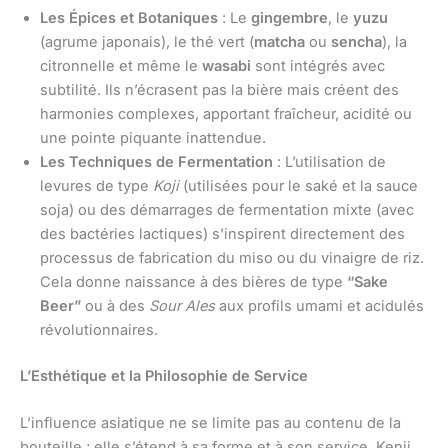
Les Épices et Botaniques
: Le
gingembre
, le
yuzu
(agrume japonais), le thé vert (
matcha
ou
sencha
), la
citronnelle et même le
wasabi
sont intégrés avec
subtilité. Ils n’écrasent pas la bière mais créent des
harmonies complexes, apportant fraîcheur, acidité ou
une pointe piquante inattendue.
Les Techniques de Fermentation
: L’utilisation de
levures de type
Koji
(utilisées pour le saké et la sauce
soja) ou des démarrages de fermentation mixte (avec
des bactéries lactiques) s’inspirent directement des
processus de fabrication du miso ou du vinaigre de riz.
Cela donne naissance à des bières de type
“Sake
Beer”
ou à des
Sour Ales
aux profils umami et acidulés
révolutionnaires.
L’Esthétique et la Philosophie de Service
L’influence asiatique ne se limite pas au contenu de la
bouteille ; elle s’étend à sa forme et à son service. Kenji