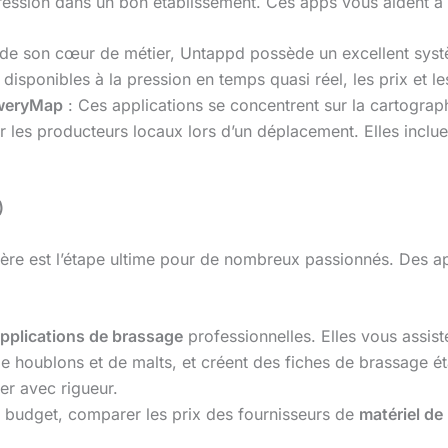
pression dans un bon établissement. Ces apps vous aident à l
 de son cœur de métier, Untappd possède un excellent syst
disponibles à la pression en temps quasi réel, les prix et le
weryMap
: Ces applications se concentrent sur la cartogra
r les producteurs locaux lors d’un déplacement. Elles incluen
)
bière est l’étape ultime pour de nombreux passionnés. Des a
pplications de brassage
professionnelles. Elles vous assiste
re de houblons et de malts, et créent des fiches de brassage 
er avec rigueur.
 budget, comparer les prix des fournisseurs de
matériel de