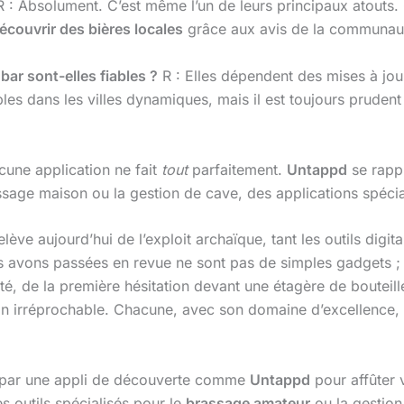
 : Absolument. C’est même l’un de leurs principaux atouts.
écouvrir des bières locales
grâce aux avis de la communauté
bar sont-elles fiables ?
R : Elles dépendent des mises à jour 
les dans les villes dynamiques, mais il est toujours prudent 
cune application ne fait
tout
parfaitement.
Untappd
se rappr
ssage maison ou la gestion de cave, des applications spécia
ve aujourd’hui de l’exploit archaïque, tant les outils digita
avons passées en revue ne sont pas de simples gadgets ; e
ité, de la première hésitation devant une étagère de bouteill
ion irréprochable. Chacune, avec son domaine d’excellence, 
 par une appli de découverte comme
Untappd
pour affûter v
s outils spécialisés pour le
brassage amateur
ou la gestion