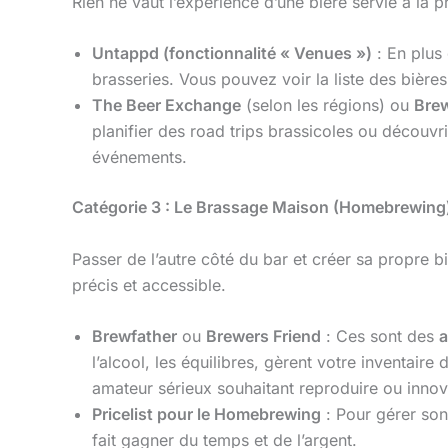
Rien ne vaut l’expérience d’une bière servie à la 
Untappd (fonctionnalité « Venues »)
: En plus
brasseries. Vous pouvez voir la liste des bières 
The Beer Exchange
(selon les régions) ou
Bre
planifier des road trips brassicoles ou découvri
événements.
Catégorie 3 : Le Brassage Maison (Homebrewing
Passer de l’autre côté du bar et créer sa propre 
précis et accessible.
Brewfather
ou
Brewers Friend
: Ces sont des
a
l’alcool, les équilibres, gèrent votre inventai
amateur sérieux souhaitant reproduire ou innov
Pricelist pour le Homebrewing
: Pour gérer son
fait gagner du temps et de l’argent.