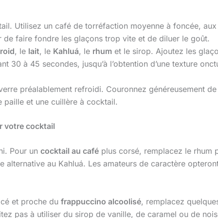
il. Utilisez un café de torréfaction moyenne à foncée, aux
r de faire fondre les glaçons trop vite et de diluer le goût.
froid
, le
lait
, le
Kahluá
, le
rhum
et le sirop. Ajoutez les glaço
t 30 à 45 secondes, jusqu’à l’obtention d’une texture on
verre préalablement refroidi. Couronnez généreusement d
paille et une cuillère à cocktail.
r votre cocktail
ini. Pour un
cocktail au café
plus corsé, remplacez le rhum 
nte alternative au Kahluá. Les amateurs de caractère optero
lacé et proche du
frappuccino alcoolisé
, remplacez quelques
tez pas à utiliser du sirop de vanille, de caramel ou de nois