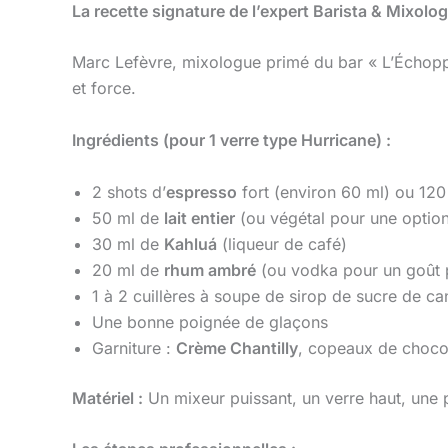
La recette signature de l’expert Barista & Mixolo
Marc Lefèvre, mixologue primé du bar « L’Échopp
et force.
Ingrédients (pour 1 verre type Hurricane) :
2 shots d’
espresso
fort (environ 60 ml) ou 120 
50 ml de
lait entier
(ou végétal pour une option
30 ml de
Kahluá
(liqueur de café)
20 ml de
rhum ambré
(ou vodka pour un goût p
1 à 2 cuillères à soupe de sirop de sucre de ca
Une bonne poignée de glaçons
Garniture :
Crème Chantilly
, copeaux de chocol
Matériel :
Un mixeur puissant, un verre haut, une p