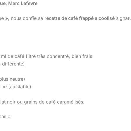
gue, Marc Lefèvre
e », nous confie sa
recette de café frappé alcoolisé
signatu
ml de café filtre très concentré, bien frais
 différente)
lus neutre)
nne (ajustable)
at noir ou grains de café caramélisés.
aille.