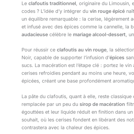
Le
clafoutis traditionnel
, originaire du Limousin, 
codes ? L’idée d’y intégrer du
vin rouge épicé
naît
un équilibre remarquable : la cerise, légèrement 
et infusé avec des épices comme la cannelle, la b
audacieuse
célèbre le
mariage alcool-dessert
, u
Pour réussir ce
clafoutis au vin rouge
, la sélecti
Noir, capable de supporter l’infusion d’
épices
sans
sucs. La macération est l’étape clé : portez le vin
cerises refroidies pendant au moins une heure, voi
épicées, créant une base profondément aromatiqu
La pâte du clafoutis, quant à elle, reste classique 
remplacée par un peu du
sirop de macération
fil
égouttées et leur liquide réduit en finition dans 
souhait, où les cerises fondent en libérant des no
contrastera avec la chaleur des épices.