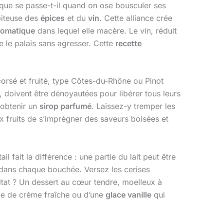
s que se passe-t-il quand on ose bousculer ses
apiteuse des
épices
et du
vin
. Cette alliance crée
romatique
dans lequel elle macère. Le vin, réduit
e le palais sans agresser. Cette
recette
orsé et fruité, type Côtes-du-Rhône ou Pinot
, doivent être dénoyautées pour libérer tous leurs
r obtenir un
sirop parfumé
. Laissez-y tremper les
 fruits de s’imprégner des saveurs boisées et
l fait la différence : une partie du lait peut être
s dans chaque bouchée. Versez les cerises
ultat ? Un dessert au cœur tendre, moelleux à
le de crème fraîche ou d’une
glace vanille
qui