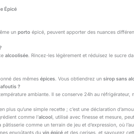
ge Épicé
même un
porto
épicé, peuvent apporter des nuances différente
?
nce
alcoolisée
. Rincez-les légèrement et réduisez le sucre d
ditionné des mêmes
épices
. Vous obtiendrez un
sirop sans al
lafoutis ?
mpérature ambiante. Il se conserve 24h au réfrigérateur, 
en plus qu’une simple recette ; c’est une déclaration d’amou
grédient comme l’
alcool
, utilisé avec finesse et mesure, pe
la pâtisserie comme un terrain de jeu et d’expression, où l’
rômes envoûtants du
vin épicé
et des cerises, et savourez cett