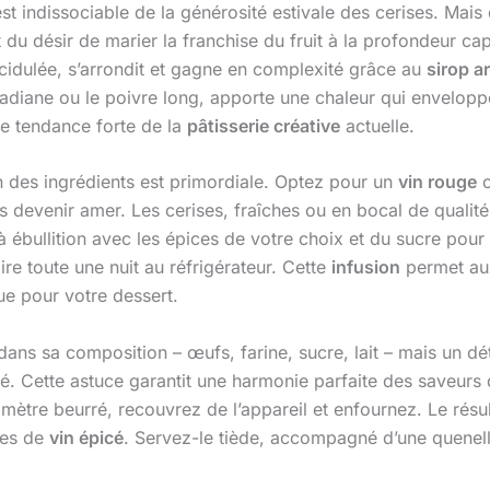
est indissociable de la générosité estivale des cerises. Mai
 du désir de marier la franchise du fruit à la profondeur c
acidulée, s’arrondit et gagne en complexité grâce au
sirop a
adiane ou le poivre long, apporte une chaleur qui envelopp
ne tendance forte de la
pâtisserie créative
actuelle.
on des ingrédients est primordiale. Optez pour un
vin rouge
c
 devenir amer. Les cerises, fraîches ou en bocal de qualité
 à ébullition avec les épices de votre choix et du sucre pou
re toute une nuit au réfrigérateur. Cette
infusion
permet aux
e pour votre dessert.
dans sa composition – œufs, farine, sucre, lait – mais un détai
tré. Cette astuce garantit une harmonie parfaite des saveur
un mètre beurré, recouvrez de l’appareil et enfournez. Le rés
tes de
vin épicé
. Servez-le tiède, accompagné d’une quenel