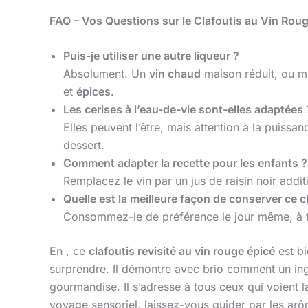
FAQ – Vos Questions sur le Clafoutis au Vin Rou
Puis-je utiliser une autre liqueur ?
Absolument. Un
vin chaud
maison réduit, ou 
et
épices
.
Les cerises à l’eau-de-vie sont-elles adaptées 
Elles peuvent l’être, mais attention à la puissa
dessert.
Comment adapter la recette pour les enfants ?
Remplacez le vin par un jus de raisin noir ad
Quelle est la meilleure façon de conserver ce c
Consommez-le de préférence le jour même, à te
En , ce
clafoutis revisité au vin rouge épicé
est bi
surprendre. Il démontre avec brio comment un in
gourmandise. Il s’adresse à tous ceux qui voient 
voyage sensoriel, laissez-vous guider par les a