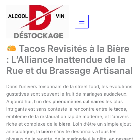
Aller
au
contenu
Tacos Revisités à la Bière
: L’Alliance Inattendue de la
Rue et du Brassage Artisanal
Dans l’univers foisonnant de la street food, les évolutions
gustatives sont souvent le fruit de mariages audacieux.
Aujourd’hui, l’un des
phénomènes culinaires
les plus
intrigants est sans conteste la rencontre entre le
tacos
,
emblème de la restauration rapide moderne, et l’univers
riche et complexe de la
bière
. Loin d’être un simple ajout
anecdotique, la
bière
s’invite désormais à tous les
niveaux de la recette, de la marinade à la pâte, en passant