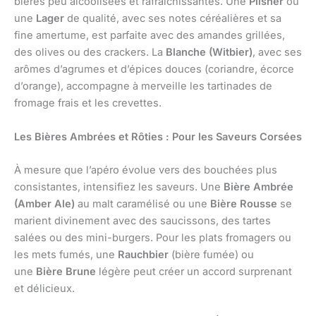
bières peu alcoolisées et rafraîchissantes. Une
Pilsner
ou
une
Lager
de qualité, avec ses notes céréalières et sa
fine amertume, est parfaite avec des amandes grillées,
des olives ou des crackers. La
Blanche (Witbier)
, avec ses
arômes d’agrumes et d’épices douces (coriandre, écorce
d’orange), accompagne à merveille les tartinades de
fromage frais et les crevettes.
Les Bières Ambrées et Rôties : Pour les Saveurs Corsées
À mesure que l’apéro évolue vers des bouchées plus
consistantes, intensifiez les saveurs. Une
Bière Ambrée
(Amber Ale)
au malt caramélisé ou une
Bière Rousse
se
marient divinement avec des saucissons, des tartes
salées ou des mini-burgers. Pour les plats fromagers ou
les mets fumés, une
Rauchbier
(bière fumée) ou
une
Bière Brune
légère peut créer un accord surprenant
et délicieux.