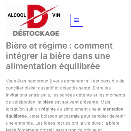
Aller
au
contenu
Bière et régime : comment
intégrer la bière dans une
alimentation équilibrée
Vous êtes nombreux à vous demander s’il est possible de
concilier plaisir gustatif et objectifs santé. Entre les
invitations entre amis, les soirées détente et les moments
de célébration, la
bière
est souvent présente. Mais
lorsqu’on suit un
régime
ou simplement une
alimentation
équilibrée
, cette boisson ancestrale peut sembler devenir
une ennemie. Les idées reçues ont la vie dure : la bière
ferait forcément grossir, serait trop calorique et