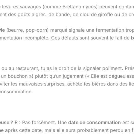
 levures sauvages (comme Brettanomyces) peuvent contamine
èrent des goûts aigres, de bande, de clou de girofle ou de c
yle
(beurre, pop-corn) marqué signale une fermentation trop 
mentation incomplète. Ces défauts sont souvent le fait de
b
ou au restaurant, tu as le droit de la signaler poliment. Prés
 un bouchon ») plutôt qu’un jugement (« Elle est dégueulass
iter les mauvaises surprises, achète tes bières dans des lieu
e consommation.
euse ?
R : Pas forcément. Une
date de consommation
est s
e après cette date, mais elle aura probablement perdu en f