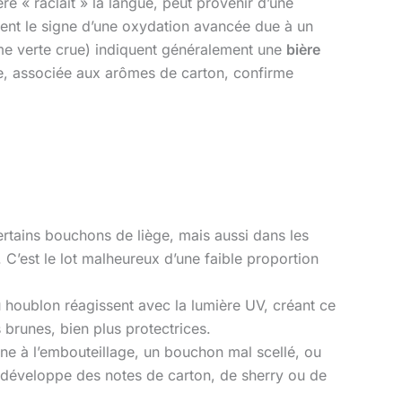
re « raclait » la langue, peut provenir d’une
nt le signe d’une oxydation avancée due à un
me verte crue) indiquent généralement une
bière
le, associée aux arômes de carton, confirme
tains bouchons de liège, mais aussi dans les
. C’est le lot malheureux d’une faible proportion
du houblon réagissent avec la lumière UV, créant ce
brunes, bien plus protectrices.
ne à l’embouteillage, un bouchon mal scellé, ou
t développe des notes de carton, de sherry ou de