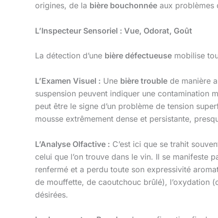
origines, de la
bière bouchonnée
aux problèmes d
L’Inspecteur Sensoriel : Vue, Odorat, Goût
La détection d’une
bière défectueuse
mobilise tou
L’Examen Visuel :
Une
bière trouble
de manière an
suspension peuvent indiquer une contamination mi
peut être le signe d’un problème de tension superf
mousse extrêmement dense et persistante, presque «
L’Analyse Olfactive :
C’est ici que se trahit souven
celui que l’on trouve dans le vin. Il se manifeste
renfermé et a perdu toute son expressivité aromati
de mouffette, de caoutchouc brûlé), l’oxydation (
désirées.