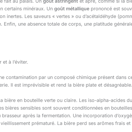
e fait au palais. Un
goût astringent
et âpre, comme si la biè
 en certains minéraux. Un
goût métallique
prononcé est souve
on inertes. Les saveurs « vertes » ou d’acétaldéhyde (pom
e. Enfin, une absence totale de corps, une platitude généra
et à l’éviter.
ne contamination par un composé chimique présent dans cer
rie. Il est imprévisible et rend la bière plate et désagréable
a bière en bouteille verte ou claire. Les iso-alpha-acides 
 bières sensibles sont souvent conditionnées en bouteilles 
brasseur après la fermentation. Une incorporation d’oxygè
 vieillissement prématuré. La bière perd ses arômes frais e