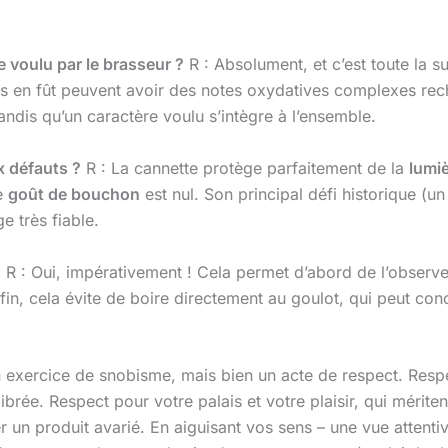
 voulu par le brasseur ?
R : Absolument, et c’est toute la s
ies en fût peuvent avoir des notes oxydatives complexes reche
ndis qu’un caractère voulu s’intègre à l’ensemble.
x défauts ?
R : La cannette protège parfaitement de la
lumi
de
goût de bouchon
est nul. Son principal défi historique (u
e très fiable.
?
R : Oui, impérativement ! Cela permet d’abord de l’observer
nfin, cela évite de boire directement au goulot, qui peut con
 exercice de snobisme, mais bien un acte de respect. Respec
ée. Respect pour votre palais et votre plaisir, qui mériten
 un produit avarié. En aiguisant vos sens – une vue attentiv