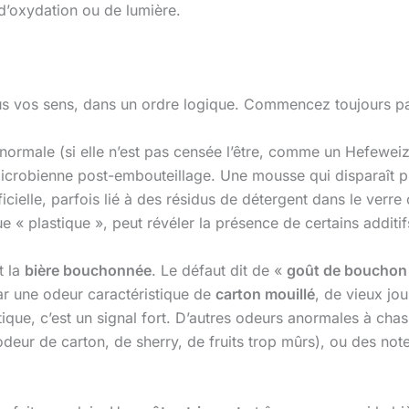
’oxydation ou de lumière.
s vos sens, dans un ordre logique. Commencez toujours par
ormale (si elle n’est pas censée l’être, comme un Hefeweiz
crobienne post-embouteillage. Une mousse qui disparaît pre
icielle, parfois lié à des résidus de détergent dans le verre
 plastique », peut révéler la présence de certains additifs
t la
bière bouchonnée
. Le défaut dit de «
goût de bouchon
 par une odeur caractéristique de
carton mouillé
, de vieux jou
que, c’est un signal fort. D’autres odeurs anormales à chas
odeur de carton, de sherry, de fruits trop mûrs), ou des no