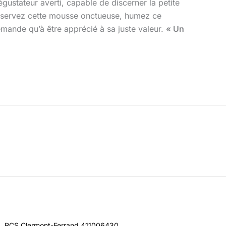
ustateur averti, capable de discerner la petite
 observez cette mousse onctueuse, humez ce
emande qu’à être apprécié à sa juste valeur.
« Un
RCS Clermont-Ferrand 411006430