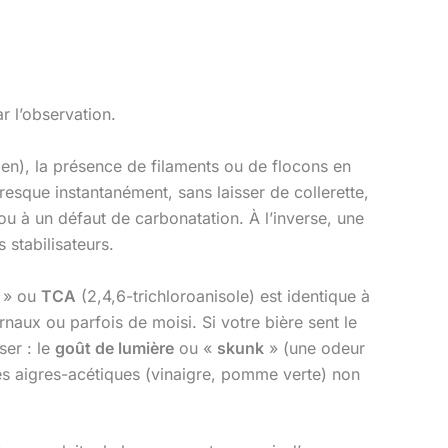
 l’observation.
en), la présence de filaments ou de flocons en
sque instantanément, sans laisser de collerette,
 ou à un défaut de carbonatation. À l’inverse, une
 stabilisateurs.
» ou
TCA
(2,4,6-trichloroanisole) est identique à
rnaux ou parfois de moisi. Si votre bière sent le
ser : le
goût de lumière
ou «
skunk
» (une odeur
tes aigres-acétiques (vinaigre, pomme verte) non