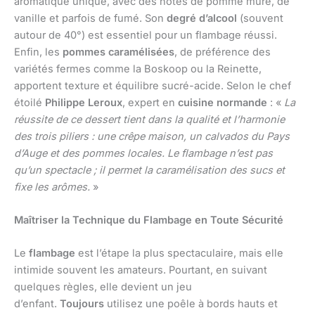
aromatique unique, avec des notes de pomme mûre, de
vanille et parfois de fumé. Son
degré d’alcool
(souvent
autour de 40°) est essentiel pour un flambage réussi.
Enfin, les
pommes caramélisées
, de préférence des
variétés fermes comme la Boskoop ou la Reinette,
apportent texture et équilibre sucré-acide. Selon le chef
étoilé
Philippe Leroux
, expert en
cuisine normande
: «
La
réussite de ce dessert tient dans la qualité et l’harmonie
des trois piliers : une crêpe maison, un calvados du Pays
d’Auge et des pommes locales. Le flambage n’est pas
qu’un spectacle ; il permet la caramélisation des sucs et
fixe les arômes.
»
Maîtriser la Technique du Flambage en Toute Sécurité
Le
flambage
est l’étape la plus spectaculaire, mais elle
intimide souvent les amateurs. Pourtant, en suivant
quelques règles, elle devient un jeu
d’enfant.
Toujours
utilisez une poêle à bords hauts et