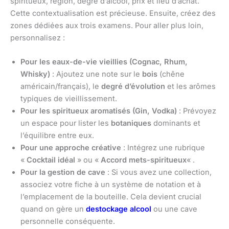
spiritueux, région, degré d’alcool, prix et lieu d’achat.
Cette contextualisation est précieuse. Ensuite, créez des
zones dédiées aux trois examens. Pour aller plus loin,
personnalisez :
Pour les eaux-de-vie vieillies (Cognac, Rhum,
Whisky)
: Ajoutez une note sur le
bois
(chêne
américain/français), le
degré d’évolution
et les arômes
typiques de vieillissement.
Pour les spiritueux aromatisés (Gin, Vodka)
: Prévoyez
un espace pour lister les
botaniques
dominants et
l’équilibre entre eux.
Pour une approche créative
: Intégrez une rubrique
«
Cocktail idéal
» ou «
Accord mets-spiritueux
« .
Pour la gestion de cave
: Si vous avez une collection,
associez votre fiche à un système de notation et à
l’emplacement de la bouteille. Cela devient crucial
quand on gère un
destockage alcool
ou une cave
personnelle conséquente.