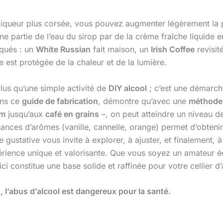
ne liqueur plus corsée, vous pouvez augmenter légèrement la
e partie de l’eau du sirop par de la crème fraîche liquide
iqués : un
White Russian
fait maison, un
Irish Coffee
revisit
le est protégée de la chaleur et de la lumière.
lus qu’une simple activité de
DIY alcool
; c’est une démarche
ans ce
guide de fabrication
, démontre qu’avec une
méthode 
um
jusqu’aux
café en grains
–, on peut atteindre un niveau de 
uances d’arômes (vanille, cannelle, orange) permet d’obtenir
gustative vous invite à explorer, à ajuster, et finalement, à 
périence unique et valorisante. Que vous soyez un amateur é
ci constitue une base solide et raffinée pour votre cellier d’
l’abus d’alcool est dangereux pour la santé.