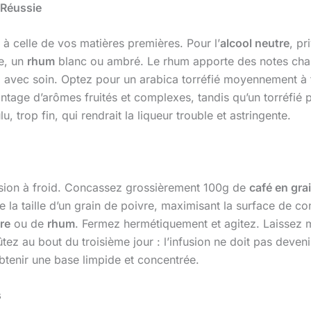
 Réussie
e à celle de vos matières premières. Pour l’
alcool neutre
, pr
ue, un
rhum
blanc ou ambré. Le rhum apporte des notes chal
isi avec soin. Optez pour un arabica torréfié moyennement à
antage d’arômes fruités et complexes, tandis qu’un torréfi
u, trop fin, qui rendrait la liqueur trouble et astringente.
nfusion à froid. Concassez grossièrement 100g de
café en gra
de la taille d’un grain de poivre, maximisant la surface de 
re
ou de
rhum
. Fermez hermétiquement et agitez. Laissez m
 au bout du troisième jour : l’infusion ne doit pas deveni
btenir une base limpide et concentrée.
s