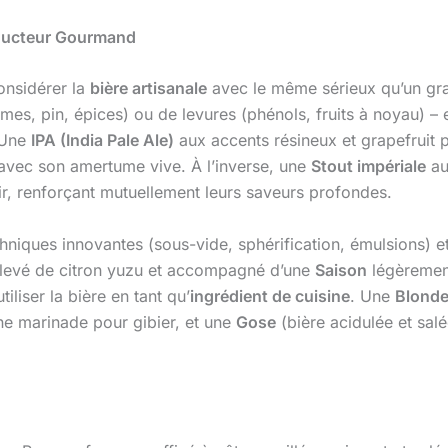
onducteur Gourmand
onsidérer la
bière artisanale
avec le même sérieux qu’un gra
mes, pin, épices) ou de levures (phénols, fruits à noyau) – e
. Une
IPA (India Pale Ale)
aux accents résineux et grapefruit p
avec son amertume vive. À l’inverse, une
Stout impériale
au
ir, renforçant mutuellement leurs saveurs profondes.
chniques innovantes (sous-vide, sphérification, émulsions)
relevé de citron yuzu et accompagné d’une
Saison
légèrement 
iliser la bière en tant qu’
ingrédient de cuisine
. Une
Blonde
ne marinade pour gibier, et une
Gose
(bière acidulée et salé