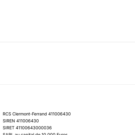
RCS Clermont-Ferrand 411006430
SIREN 411006430
SIRET 41100643000036
SARL au capital de 10 000 Euros