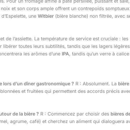
s. Pour un fromage affiné à pâte persillée, puissant et salé
 de noix et son corps ample offrent un contrepoids somptueux
 d’Espelette, une
Witbier
(bière blanche) non filtrée, avec s
et de l’assiette. La température de service est cruciale : le
 libérer toutes leurs subtilités, tandis que les lagers légère
 concentrera les arômes d’une
IPA
, tandis qu’un verre à calic
re lors d’un dîner gastronomique ?
R : Absolument. La
bière
blonnées et fruitées qui permettent des accords précis avec
our de la bière ?
R : Commencez par choisir des
bières de
mel, agrume, café) et cherchez un aliment qui dialoguera ave