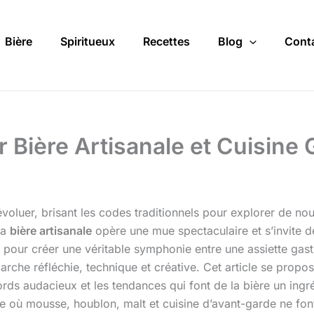
Bière
Spiritueux
Recettes
Blog
Cont
rier Bière Artisanale et Cuis
voluer, brisant les codes traditionnels pour explorer de n
la
bière artisanale
opère une mue spectaculaire et s’invite dé
our créer une véritable symphonie entre une assiette gas
che réfléchie, technique et créative. Cet article se propose 
ds audacieux et les tendances qui font de la bière un ingréd
 où mousse, houblon, malt et cuisine d’avant-garde ne font