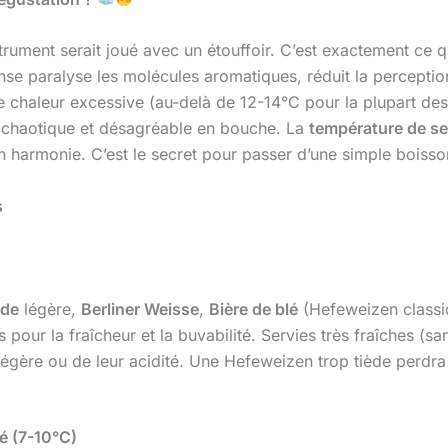
ument serait joué avec un étouffoir. C’est exactement ce qu
tense paralyse les molécules aromatiques, réduit la percepti
une chaleur excessive (au-delà de 12-14°C pour la plupart de
on chaotique et désagréable en bouche. La
température de se
 en harmonie. C’est le secret pour passer d’une simple boiss
s
nde
légère,
Berliner Weisse
,
Bière de blé
(Hefeweizen classi
our la fraîcheur et la buvabilité. Servies très fraîches (sa
égère ou de leur acidité. Une Hefeweizen trop tiède perdra l
é (7-10°C)