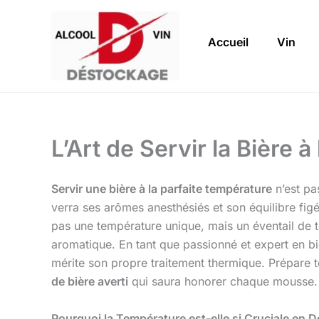
Aller
au
Accueil
Vin
contenu
L’Art de Servir la Bière
Servir une bière à la parfaite température
n’est pas
verra ses arômes anesthésiés et son équilibre figé 
pas une température unique, mais un éventail de
aromatique. En tant que passionné et expert en bi
mérite son propre traitement thermique. Prépare t
de bière averti
qui saura honorer chaque mousse. 
Pourquoi la Température est-elle si Cruciale en 