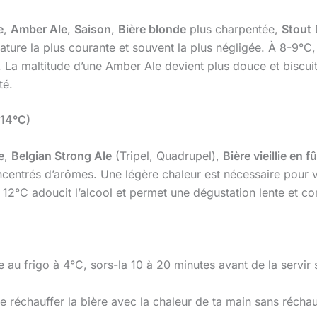
e
,
Amber Ale
,
Saison
,
Bière blonde
plus charpentée,
Stout
D
ture la plus courante et souvent la plus négligée. À 8-9°C,
. La maltitude d’une Amber Ale devient plus douce et biscuit
té.
-14°C)
e
,
Belgian Strong Ale
(Tripel, Quadrupel),
Bière vieillie en fû
entrés d’arômes. Une légère chaleur est nécessaire pour volat
 12°C adoucit l’alcool et permet une dégustation lente et 
au frigo à 4°C, sors-la 10 à 20 minutes avant de la servir se
 réchauffer la bière avec la chaleur de ta main sans réchau