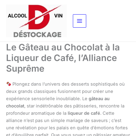
Aller
au
contenu
Le Gâteau au Chocolat à la
Liqueur de Café, l’Alliance
Suprême
Plongez dans l’univers des desserts sophistiqués où
deux grands classiques fusionnent pour créer une
expérience sensorielle inoubliable. Le
gâteau au
chocolat
, star indétrônable des pâtisseries, rencontre la
profondeur aromatique de la
liqueur de café
. Cette
alliance n’est pas un simple mariage de saveurs ; c’est
une révélation pour les palais en quête d’émotions fortes
et d’équilibre parfait. Que vous soyez un pâtissier amateur