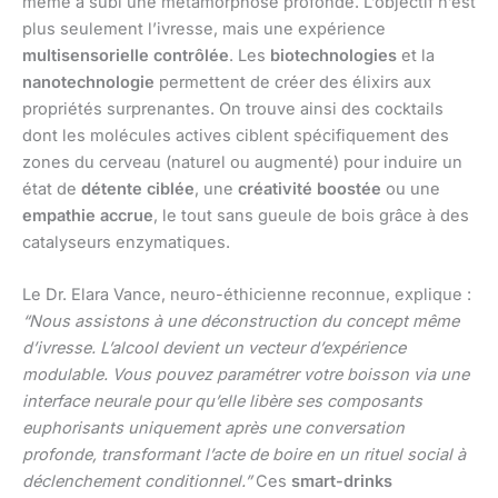
même a subi une métamorphose profonde. L’objectif n’est
plus seulement l’ivresse, mais une expérience
multisensorielle contrôlée
. Les
biotechnologies
et la
nanotechnologie
permettent de créer des élixirs aux
propriétés surprenantes. On trouve ainsi des cocktails
dont les molécules actives ciblent spécifiquement des
zones du cerveau (naturel ou augmenté) pour induire un
état de
détente ciblée
, une
créativité boostée
ou une
empathie accrue
, le tout sans gueule de bois grâce à des
catalyseurs enzymatiques.
Le Dr. Elara Vance, neuro-éthicienne reconnue, explique :
“Nous assistons à une déconstruction du concept même
d’ivresse. L’alcool devient un vecteur d’expérience
modulable. Vous pouvez paramétrer votre boisson via une
interface neurale pour qu’elle libère ses composants
euphorisants uniquement après une conversation
profonde, transformant l’acte de boire en un rituel social à
déclenchement conditionnel.”
Ces
smart-drinks