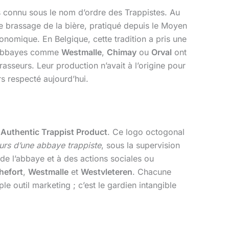
s connu sous le nom d’ordre des Trappistes. Au
 Le brassage de la bière, pratiqué depuis le Moyen
nomique. En Belgique, cette tradition a pris une
es abbayes comme
Westmalle
,
Chimay
ou
Orval
ont
sseurs. Leur production n’avait à l’origine pour
s respecté aujourd’hui.
l
Authentic Trappist Product
. Ce logo octogonal
urs d’une abbaye trappiste
, sous la supervision
de l’abbaye et à des actions sociales ou
hefort
,
Westmalle
et
Westvleteren
. Chacune
le outil marketing ; c’est le gardien intangible