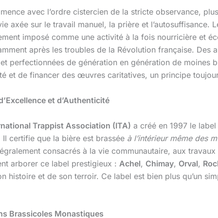
ence avec l’ordre cistercien de la stricte observance, plu
ie axée sur le travail manuel, la prière et l’autosuffisance.
ent imposé comme une activité à la fois nourricière et éco
notamment après les troubles de la Révolution française. D
et perfectionnées de génération en génération de moines bra
et de financer des œuvres caritatives, un principe toujour
d’Excellence et d’Authenticité
rnational Trappist Association (ITA)
a créé en 1997 le labe
l certifie que la bière est brassée
à l’intérieur même des m
tégralement consacrés à la vie communautaire, aux travaux 
nt arborer ce label prestigieux :
Achel
,
Chimay
,
Orval
,
Roc
 histoire et de son terroir. Ce label est bien plus qu’un simp
ons Brassicoles Monastiques