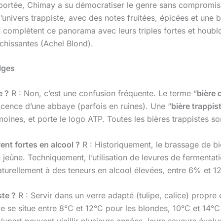
portée, Chimay a su démocratiser le genre sans compromis
’univers trappiste, avec des notes fruitées, épicées et une b
l
complètent ce panorama avec leurs triples fortes et houbl
aîchissantes (Achel Blond).
lges
e ?
R : Non, c’est une confusion fréquente. Le terme “
bière 
licence d’une abbaye (parfois en ruines). Une “
bière trappis
moines, et porte le logo ATP. Toutes les bières trappistes so
ent fortes en alcool ?
R : Historiquement, le brassage de biè
 jeûne. Techniquement, l’utilisation de levures de fermenta
turellement à des teneurs en alcool élevées, entre 6% et 1
ste ?
R : Servir dans un verre adapté (tulipe, calice) propre e
le se situe entre 8°C et 12°C pour les blondes, 10°C et 14°C