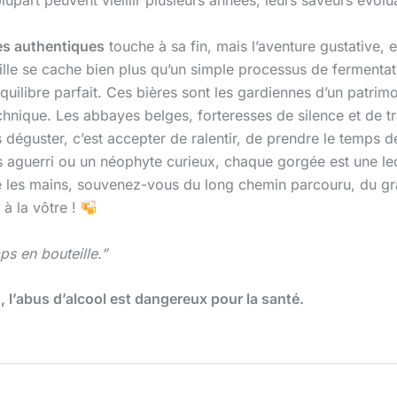
 plupart peuvent vieillir plusieurs années, leurs saveurs évol
ges authentiques
touche à sa fin, mais l’aventure gustative, 
le se cache bien plus qu’un simple processus de fermentat
ilibre parfait. Ces bières sont les gardiennes d’un patrimoi
technique. Les abbayes belges, forteresses de silence et de t
 déguster, c’est accepter de ralentir, de prendre le temps d
guerri ou un néophyte curieux, chaque gorgée est une leçon
re les mains, souvenez-vous du long chemin parcouru, du gr
 à la vôtre !
ps en bouteille.”
l’abus d’alcool est dangereux pour la santé.