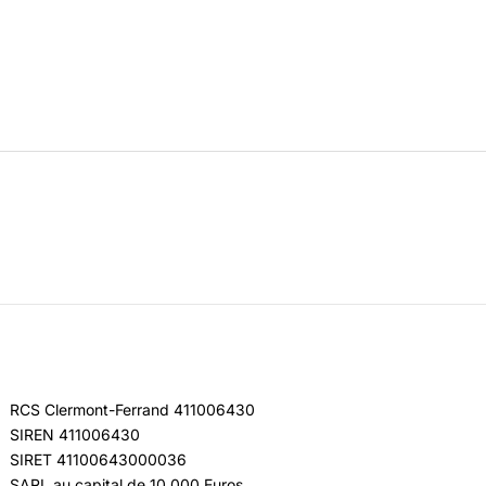
RCS Clermont-Ferrand 411006430
SIREN 411006430
SIRET 41100643000036
SARL au capital de 10 000 Euros