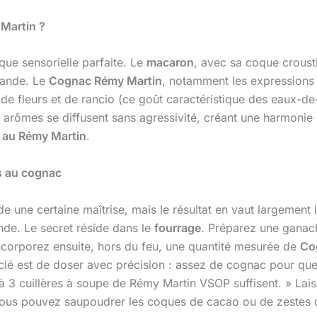
Martin ?
ique sensorielle parfaite. Le
macaron
, avec sa coque crousti
mande. Le
Cognac Rémy Martin
, notamment les expressions
 de fleurs et de rancio (ce goût caractéristique des eaux-de-
arômes se diffusent sans agressivité, créant une harmonie o
 au Rémy Martin
.
s au cognac
 une certaine maîtrise, mais le résultat en vaut largement
de. Le secret réside dans le
fourrage
. Préparez une ganach
Incorporez ensuite, hors du feu, une quantité mesurée de
Co
a clé est de doser avec précision : assez de cognac pour q
 3 cuillères à soupe de Rémy Martin VSOP suffisent. » Lai
vous pouvez saupoudrer les coques de cacao ou de zestes d