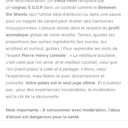
une réorchestration. Un
vieux rhum
remplacé par
un
cognac V.S.O.P
dans un cocktail comme le
Between
the Sheets
(qui l’utilise déjà d’ailleurs) ou dans une sauce
pour un magret de canard peut révéler des harmonies
insoupçonnées. L’astuce réside dans le respect du
profil
aromatique
global de votre recette. Testez, ajustez les
proportions des autres ingrédients (les sucres, les
acidités) et surtout, goûtez ! Pour reprendre les mots de
l’expert
Pierre-Henry Lemelle
:
« La meilleure bouteille,
c’est celle que l’on aime, et le meilleur cocktail, celui que
l’on prend plaisir à créer et à partager. »
Alors, osez
l’expérience, mais faites-le avec discernement et
curiosité.
Votre palais est le seul juge ultime.
Et n’oubliez
pas : pour des expériences inoubliables, la modération
est la clé de la découverte.
Note importante : A consommer avec modération, l’abus
d’alcool est dangereux pour la santé.