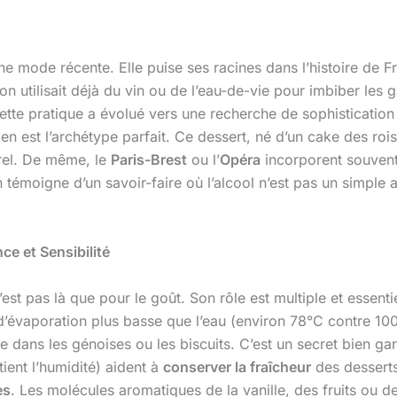
ne mode récente. Elle puise ses racines dans l’histoire de Fr
n utilisait déjà du vin ou de l’eau-de-vie pour imbiber les g
ette pratique a évolué vers une recherche de sophistication
, en est l’archétype parfait. Ce dessert, né d’un cake des ro
rel. De même, le
Paris-Brest
ou l’
Opéra
incorporent souven
n témoigne d’un savoir-faire où l’alcool n’est pas un simple 
ce et Sensibilité
n’est pas là que pour le goût. Son rôle est multiple et essent
évaporation plus basse que l’eau (environ 78°C contre 100°C
re dans les génoises ou les biscuits. C’est un secret bien 
tient l’humidité) aident à
conserver la fraîcheur
des desserts
es
. Les molécules aromatiques de la vanille, des fruits ou d