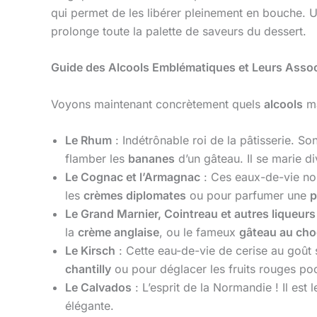
qui permet de les libérer pleinement en bouche. U
prolonge toute la palette de saveurs du dessert.
Guide des Alcools Emblématiques et Leurs Assoc
Voyons maintenant concrètement quels
alcools
ma
Le Rhum
: Indétrônable roi de la pâtisserie. S
flamber les
bananes
d’un gâteau. Il se marie di
Le Cognac et l’Armagnac
: Ces eaux-de-vie no
les
crèmes diplomates
ou pour parfumer une
p
Le Grand Marnier, Cointreau et autres liqueur
la
crème anglaise
, ou le fameux
gâteau au cho
Le Kirsch
: Cette eau-de-vie de cerise au goût
chantilly
ou pour déglacer les fruits rouges po
Le Calvados
: L’esprit de la Normandie ! Il est 
élégante.