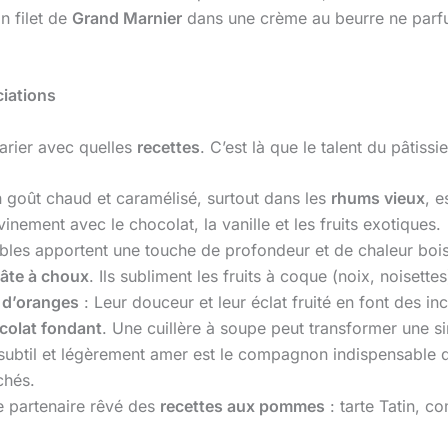
n filet de
Grand Marnier
dans une crème au beurre ne parfum
iations
rier avec quelles
recettes
. C’est là que le talent du pâtissi
on goût chaud et caramélisé, surtout dans les
rhums vieux
, e
vinement avec le chocolat, la vanille et les fruits exotiques.
bles apportent une touche de profondeur et de chaleur boi
âte à choux
. Ils subliment les fruits à coque (noix, noisettes)
s d’oranges
: Leur douceur et leur éclat fruité en font des i
colat fondant
. Une cuillère à soupe peut transformer une si
 subtil et légèrement amer est le compagnon indispensable 
chés.
le partenaire rêvé des
recettes aux pommes
: tarte Tatin, c