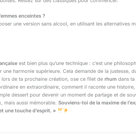
boises. Restez sur des classiques pour commencer.
u femmes enceintes ?
oser une version sans alcool, en utilisant les alternatives 
rançaise
est bien plus qu’une technique : c’est une philosophi
er une harmonie supérieure. Cela demande de la justesse, du
: lors de ta prochaine création, ose ce filet de
rhum
dans ta 
dinaire en extraordinaire, comment il raconte une histoire,
 simple dessert pour devenir un moment de partage et de souv
x, mais aussi mémorable.
Souviens-toi de la maxime de l’e
 et une touche d’esprit. »