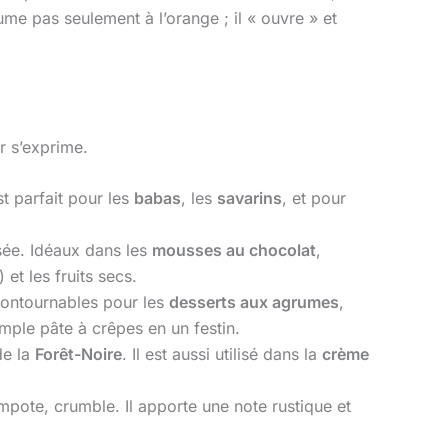
e pas seulement à l’orange ; il « ouvre » et
er s’exprime.
st parfait pour les
babas
, les
savarins
, et pour
sée. Idéaux dans les
mousses au chocolat
,
 et les fruits secs.
ncontournables pour les
desserts aux agrumes
,
mple pâte à crêpes en un festin.
de la
Forêt-Noire
. Il est aussi utilisé dans la
crème
ompote, crumble. Il apporte une note rustique et