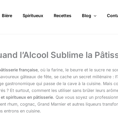
Bière
Spiritueux
Recettes
Blog
Cont
Quand l’Alcool Sublime la Pâti
pâtisserie française
, où la farine, le beurre et le sucre ne s
savoureux gâteaux de fête, se cache un secret millénaire :
l
tage gastronomique qui passe de la cave à la cuisine. Mai
érés ? Et surtout, comment les utiliser sans brûler leurs ar
 et spiritueux en pâtisserie
. Que vous soyez un professionn
nt rhum, cognac, Grand Marnier et autres liqueurs transfo
us entrons en cuisine.