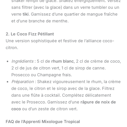
shaker rempli de glace. Shakez énergiquement. Versez
sans filtrer (avec la glace) dans un verre tumbler ou un
verre
tiki
. Garnissez d’une quartier de mangue fraîche
et d’une branche de menthe.
2. Le Coco Fizz Pétillant
Une version sophistiquée et festive de l’alliance coco-
citron.
Ingrédients
: 5 cl de
rhum blanc
, 2 cl de crème de coco,
2 cl de jus de citron vert, 1 cl de sirop de canne.
Prosecco ou Champagne frais.
Préparation
: Shakez vigoureusement le rhum, la crème
de coco, le citron et le sirop avec de la glace. Filtrez
dans une flûte à cocktail. Complétez délicatement
avec le Prosecco. Garnissez d’une
râpure de noix de
coco
ou d’un zeste de citron vert.
FAQ de l’Apprenti Mixologue Tropical