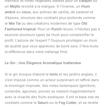
fraîcheur et notes végétales idéales pour un
Daiquiri
ou
un
Mojito
revisité à la mangue. À l’inverse, un
rhum
ambré
ou
vieux
, aux arômes de vanille, de caramel et
d’épices, structure des cocktails plus profonds comme
le
Mai Tai
ou des créations modernes de type
Old
Fashioned tropical
. Pour un
Punch
réussi, n’hésitez pas à
associer plusieurs types de rhum pour complexifier le
profil. L’astuce de l’expert ? Toujours privilégier un rhum
de qualité que vous appréciez de boire seul, il fera toute
la différence dans votre mélange final.
Le Gin : Une Élégance Aromatique Inattendue
Si le gin évoque d’abord le
tonic
et les jardins anglais, il
s’est imposé comme un acteur surprenant et raffiné dans
la mixologie tropicale. Ses notes botaniques (genièvre,
coriandre, agrumes, poivre) se marient magistralement
avec la vivacité des fruits exotiques. Il est la base star de
cocktails comme le
Saturn
ou le
Fog Cutter
, et se révèle