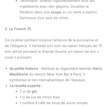
Technique
: Shakez vigoureusement tous les
ingrédients avec des glaçons. Doublez la
filtration dans une
coupe
ou un verre à martini.
Garnissez d’un zest de citron.
2. Le French 75
Ce cocktail pétillant incarne l’alliance de la puissance et
de l’élégance. Il tiendrait son nom du canon français de 75
mm utilisé pendant la Grande Guerre, en raison de son «
coup » puissant.
Sa petite histoire
: Attribué au légendaire barman
Harry
MacElhone
du Harry’s New York Bar à Paris, il
symbolise le lien transatlantique de l’époque.
La recette experte
:
2 cl de
gin
1 cl de jus de citron frais
1 cuillère à café de sirop de sucre simple