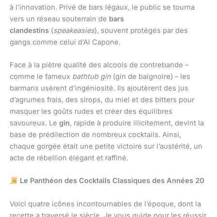
à l’innovation. Privé de bars légaux, le public se tourna
vers un réseau souterrain de
bars
clandestins
(
speakeasies
), souvent protégés par des
gangs comme celui d’Al Capone.
Face à la piètre qualité des alcools de contrebande –
comme le fameux
bathtub gin
(gin de baignoire) – les
barmans usèrent d’ingéniosité. Ils ajoutèrent des jus
d’agrumes frais, des sirops, du miel et des bitters pour
masquer les goûts rudes et créer des équilibres
savoureux. Le
gin
, rapide à produire illicitement, devint la
base de prédilection de nombreux cocktails. Ainsi,
chaque gorgée était une petite victoire sur l’austérité, un
acte de rébellion élégant et raffiné.
Le Panthéon des Cocktails Classiques des Années 20
Voici quatre icônes incontournables de l’époque, dont la
recette a traversé le siècle. Je vous guide pour les réussir