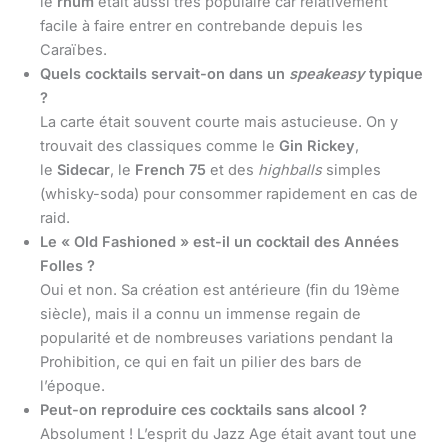
le
rhum
était aussi très populaire car relativement
facile à faire entrer en contrebande depuis les
Caraïbes.
Quels cocktails servait-on dans un
speakeasy
typique
?
La carte était souvent courte mais astucieuse. On y
trouvait des classiques comme le
Gin Rickey
,
le
Sidecar
, le
French 75
et des
highballs
simples
(whisky-soda) pour consommer rapidement en cas de
raid.
Le « Old Fashioned » est-il un cocktail des Années
Folles ?
Oui et non. Sa création est antérieure (fin du 19ème
siècle), mais il a connu un immense regain de
popularité et de nombreuses variations pendant la
Prohibition, ce qui en fait un pilier des bars de
l’époque.
Peut-on reproduire ces cocktails sans alcool ?
Absolument ! L’esprit du Jazz Age était avant tout une