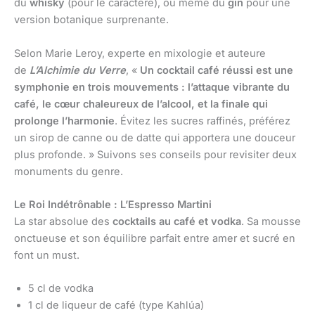
du
whisky
(pour le caractère), ou même du
gin
pour une
version botanique surprenante.
Selon Marie Leroy, experte en mixologie et auteure
de
L’Alchimie du Verre
, «
Un cocktail café réussi est une
symphonie en trois mouvements : l’attaque vibrante du
café, le cœur chaleureux de l’alcool, et la finale qui
prolonge l’harmonie
. Évitez les sucres raffinés, préférez
un sirop de canne ou de datte qui apportera une douceur
plus profonde. » Suivons ses conseils pour revisiter deux
monuments du genre.
Le Roi Indétrônable : L’Espresso Martini
La star absolue des
cocktails au café et vodka
. Sa mousse
onctueuse et son équilibre parfait entre amer et sucré en
font un must.
5 cl de vodka
1 cl de liqueur de café (type Kahlúa)