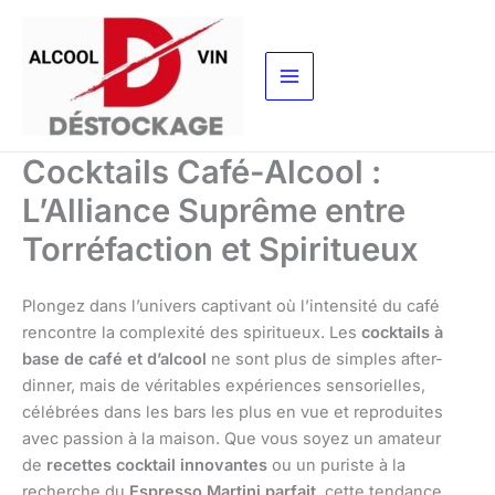
Aller
au
contenu
Cocktails Café-Alcool :
L’Alliance Suprême entre
Torréfaction et Spiritueux
Plongez dans l’univers captivant où l’intensité du café
rencontre la complexité des spiritueux. Les
cocktails à
base de café et d’alcool
ne sont plus de simples after-
dinner, mais de véritables expériences sensorielles,
célébrées dans les bars les plus en vue et reproduites
avec passion à la maison. Que vous soyez un amateur
de
recettes cocktail innovantes
ou un puriste à la
recherche du
Espresso Martini parfait
, cette tendance