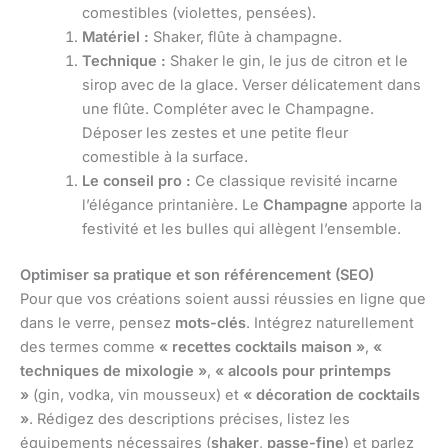
comestibles (violettes, pensées).
Matériel :
Shaker, flûte à champagne.
Technique :
Shaker le gin, le jus de citron et le
sirop avec de la glace. Verser délicatement dans
une flûte. Compléter avec le Champagne.
Déposer les zestes et une petite fleur
comestible à la surface.
Le conseil pro :
Ce classique revisité incarne
l’élégance printanière. Le
Champagne
apporte la
festivité et les bulles qui allègent l’ensemble.
Optimiser sa pratique et son référencement (SEO)
Pour que vos créations soient aussi réussies en ligne que
dans le verre, pensez
mots-clés
. Intégrez naturellement
des termes comme
« recettes cocktails maison »
,
«
techniques de mixologie »
,
« alcools pour printemps
»
(gin, vodka, vin mousseux) et
« décoration de cocktails
»
. Rédigez des descriptions précises, listez les
équipements nécessaires (
shaker
,
passe-fine
) et parlez