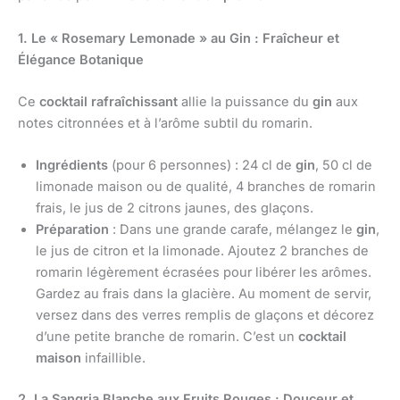
1. Le « Rosemary Lemonade » au Gin : Fraîcheur et
Élégance Botanique
Ce
cocktail rafraîchissant
allie la puissance du
gin
aux
notes citronnées et à l’arôme subtil du romarin.
Ingrédients
(pour 6 personnes) : 24 cl de
gin
, 50 cl de
limonade maison ou de qualité, 4 branches de romarin
frais, le jus de 2 citrons jaunes, des glaçons.
Préparation
: Dans une grande carafe, mélangez le
gin
,
le jus de citron et la limonade. Ajoutez 2 branches de
romarin légèrement écrasées pour libérer les arômes.
Gardez au frais dans la glacière. Au moment de servir,
versez dans des verres remplis de glaçons et décorez
d’une petite branche de romarin. C’est un
cocktail
maison
infaillible.
2. La Sangria Blanche aux Fruits Rouges : Douceur et