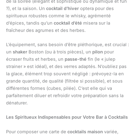
de la soirée (élégant et sophistiqué ou dynamique et fun
?), et la saison. Un
cocktail d’hiver
optera pour des
spiritueux robustes comme le whisky, agrémenté
d’épices, tandis qu’un
cocktail d’été
misera sur la
fraîcheur des agrumes et des herbes.
L’équipement, sans besoin d’être pléthorique, est crucial :
un
shaker
Boston (ou à trois pièces), un
pilon
pour
écraser fruits et herbes, un
passe-thé
fin (le « julep
strainer » est idéal), et des verres adaptés. N’oubliez pas
la glace, élément trop souvent négligé : prévoyez-la en
grande quantité, de qualité (filtrée si possible), et sous
différentes formes (cubes, pilée). C’est elle qui va
parfaitement diluer et refroidir votre préparation sans la
dénaturer.
Les Spiritueux Indispensables pour Votre Bar à Cocktails
Pour composer une carte de
cocktails maison
variée,