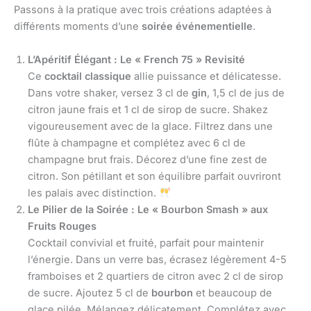
Passons à la pratique avec trois créations adaptées à
différents moments d’une
soirée événementielle
.
L’Apéritif Élégant : Le « French 75 » Revisité
Ce
cocktail classique
allie puissance et délicatesse.
Dans votre shaker, versez 3 cl de
gin
, 1,5 cl de jus de
citron jaune frais et 1 cl de sirop de sucre. Shakez
vigoureusement avec de la glace. Filtrez dans une
flûte à champagne et complétez avec 6 cl de
champagne brut frais. Décorez d’une fine zest de
citron. Son pétillant et son équilibre parfait ouvriront
les palais avec distinction.
Le Pilier de la Soirée : Le « Bourbon Smash » aux
Fruits Rouges
Cocktail convivial et fruité, parfait pour maintenir
l’énergie. Dans un verre bas, écrasez légèrement 4-5
framboises et 2 quartiers de citron avec 2 cl de sirop
de sucre. Ajoutez 5 cl de
bourbon
et beaucoup de
glace pilée. Mélangez délicatement. Complétez avec