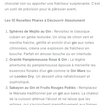
chocolat noir ou apporter une fraîcheur surprenante. C’est
un outil de précision pour le pâtissier averti.
Les 10 Recettes Phares à Découvrir Absolument
Sphères de Mojito au Gin :
Revisitez le classique
cubain en gelée texturée. Un sirop de citron vert et
menthe fraîche, gélifié et enrichi d’un
gin
aux notes
citronnées, créera une explosion de fraîcheur en
bouche. Parfait en amuse-bouche ou en interlude.
Granité Pamplemousse Rose & Gin :
La légère
amertume du pamplemousse épouse à merveille les
essences florales d’un
gin
comme le
Gin Mare
ou
un
London Dry
. Un dessert ultra-rafraîchissant et
sophistiqué.
Sabayon au Gin et Fruits Rouges Poêlés :
Remplacez
le Marsala traditionnel par un
gin
aux baies. La chaleur
de la cuisson atténue l’alcool et ne laisse que les
arômes, qui s’accrochent magnifiquement aux fraises