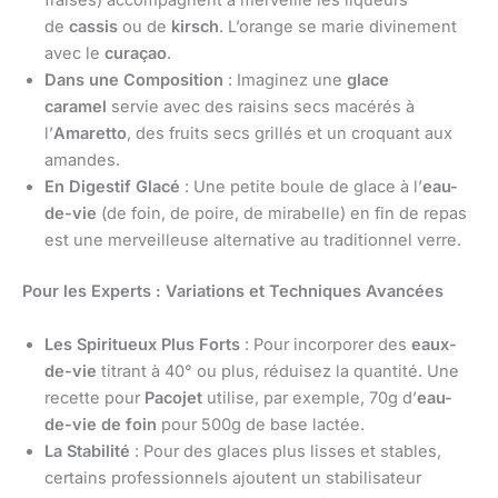
fraises) accompagnent à merveille les liqueurs
de
cassis
ou de
kirsch
. L’orange se marie divinement
avec le
curaçao
.
Dans une Composition
: Imaginez une
glace
caramel
servie avec des raisins secs macérés à
l’
Amaretto
, des fruits secs grillés et un croquant aux
amandes.
En Digestif Glacé
: Une petite boule de glace à l’
eau-
de-vie
(de foin, de poire, de mirabelle) en fin de repas
est une merveilleuse alternative au traditionnel verre.
Pour les Experts : Variations et Techniques Avancées
Les Spiritueux Plus Forts
: Pour incorporer des
eaux-
de-vie
titrant à 40° ou plus, réduisez la quantité. Une
recette pour
Pacojet
utilise, par exemple, 70g d’
eau-
de-vie de foin
pour 500g de base lactée.
La Stabilité
: Pour des glaces plus lisses et stables,
certains professionnels ajoutent un stabilisateur