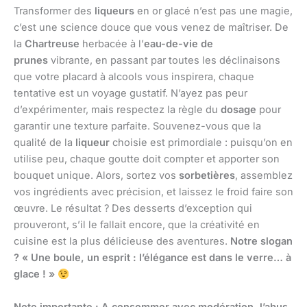
Transformer des
liqueurs
en or glacé n’est pas une magie,
c’est une science douce que vous venez de maîtriser. De
la
Chartreuse
herbacée à l’
eau-de-vie de
prunes
vibrante, en passant par toutes les déclinaisons
que votre placard à alcools vous inspirera, chaque
tentative est un voyage gustatif. N’ayez pas peur
d’expérimenter, mais respectez la règle du
dosage
pour
garantir une texture parfaite. Souvenez-vous que la
qualité de la
liqueur
choisie est primordiale : puisqu’on en
utilise peu, chaque goutte doit compter et apporter son
bouquet unique. Alors, sortez vos
sorbetières
, assemblez
vos ingrédients avec précision, et laissez le froid faire son
œuvre. Le résultat ? Des desserts d’exception qui
prouveront, s’il le fallait encore, que la créativité en
cuisine est la plus délicieuse des aventures.
Notre slogan
? « Une boule, un esprit : l’élégance est dans le verre… à
glace ! »
Note importante : A consommer avec modération, l’abus