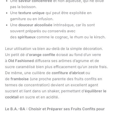
Une
saveur concentrée
et non aqueuse, qui ne dilue
pas la boisson.
Une
texture unique
qui peut être exploitée en
garniture ou en infusion.
Une
douceur alcoolisée
intrinsèque, car ils sont
souvent préparés ou conservés avec
des
spiritueux
comme le cognac, le rhum ou le kirsch.
Leur utilisation va bien au-delà de la simple décoration.
Un petit dé d’
orange confite
écrasé au fond d’un verre
à
Old Fashioned
diffusera ses arômes d’agrume et de
sucre caramélisé bien plus efficacement qu’un zeste frais.
De même, une cuillère de
confiture d’abricot
ou
de
framboise
(une proche parente des fruits confits en
termes de concentration) devient un excellent agent
sucrant et liant dans un shaker, permettant d’
équilibrer le
cocktail
en sucre et en acidité.
Le B.A.-BA : Choisir et Préparer ses Fruits Confits pour