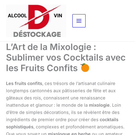
Aller
au
contenu
L’Art de la Mixologie :
Sublimer vos Cocktails avec
les Fruits Confits
Les fruits confits
, ces trésors de l’artisanat culinaire
longtemps cantonnés aux pâtisseries de fête et aux
gâteaux des rois, connaissent une renaissance
inattendue et glamour : le monde de la
mixologie
. Loin
d’être de simples décorations, ils se révèlent être des
ingrédients de premier ordre pour créer des
cocktails
sophistiqués
, complexes et profondément aromatiques.
Que vous soyez un
mixologue en herbe
ou un amateur