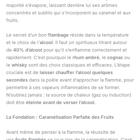
majorité s’évapore, laissant derrière lui ses arômes
concentrés et subtils qui s’incorporent au caramel et aux
fruits.
Le secret d’un bon
flambage
réside dans la température
et le choix de l’
alcool
. Il faut un spiritueux titrant autour
de
40% d’alcool
pour qu’il s’enflamme correctement et
rapidement. C’est pourquoi le
rhum ambré
, le
cognac
ou
le
whisky
sont des choix classiques et efficaces. L’étape
cruciale est de
laisser chauffer l’alcool quelques
secondes
dans la poêle avant d’approcher la flamme, pour
permettre à ces vapeurs inflammables de se former.
N’oubliez jamais : la source de chaleur (gaz ou induction)
doit être
éteinte avant de verser l’alcool
.
La Fondation : Caramélisation Parfaite des Fruits
Avant même de penser à la flamme, la réussite de
vos
fruits flambés
se joue lors de la caramélisation. C’est