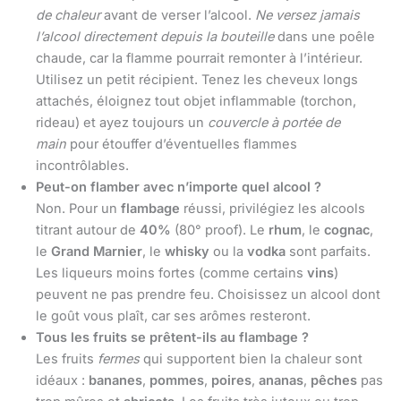
de chaleur
avant de verser l’alcool.
Ne versez jamais
l’alcool directement depuis la bouteille
dans une poêle
chaude, car la flamme pourrait remonter à l’intérieur.
Utilisez un petit récipient. Tenez les cheveux longs
attachés, éloignez tout objet inflammable (torchon,
rideau) et ayez toujours un
couvercle à portée de
main
pour étouffer d’éventuelles flammes
incontrôlables.
Peut-on flamber avec n’importe quel alcool ?
Non. Pour un
flambage
réussi, privilégiez les alcools
titrant autour de
40%
(80° proof). Le
rhum
, le
cognac
,
le
Grand Marnier
, le
whisky
ou la
vodka
sont parfaits.
Les liqueurs moins fortes (comme certains
vins
)
peuvent ne pas prendre feu. Choisissez un alcool dont
le goût vous plaît, car ses arômes resteront.
Tous les fruits se prêtent-ils au flambage ?
Les fruits
fermes
qui supportent bien la chaleur sont
idéaux :
bananes
,
pommes
,
poires
,
ananas
,
pêches
pas