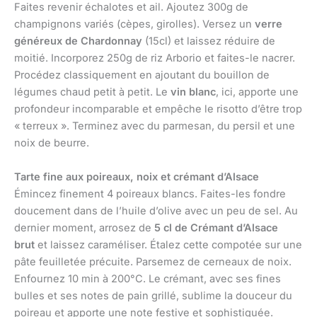
Faites revenir échalotes et ail. Ajoutez 300g de
champignons variés (cèpes, girolles). Versez un
verre
généreux de Chardonnay
(15cl) et laissez réduire de
moitié. Incorporez 250g de riz Arborio et faites-le nacrer.
Procédez classiquement en ajoutant du bouillon de
légumes chaud petit à petit. Le
vin blanc
, ici, apporte une
profondeur incomparable et empêche le risotto d’être trop
« terreux ». Terminez avec du parmesan, du persil et une
noix de beurre.
Tarte fine aux poireaux, noix et crémant d’Alsace
Émincez finement 4 poireaux blancs. Faites-les fondre
doucement dans de l’huile d’olive avec un peu de sel. Au
dernier moment, arrosez de
5 cl de Crémant d’Alsace
brut
et laissez caraméliser. Étalez cette compotée sur une
pâte feuilletée précuite. Parsemez de cerneaux de noix.
Enfournez 10 min à 200°C. Le crémant, avec ses fines
bulles et ses notes de pain grillé, sublime la douceur du
poireau et apporte une note festive et sophistiquée.