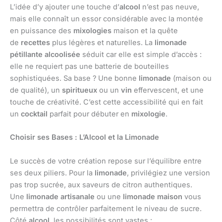
L’idée d’y ajouter une touche d’
alcool
n’est pas neuve,
mais elle connaît un essor considérable avec la montée
en puissance des
mixologies
maison et la quête
de
recettes
plus légères et naturelles. La
limonade
pétillante alcoolisée
séduit car elle est simple d’accès :
elle ne requiert pas une batterie de bouteilles
sophistiquées. Sa base ? Une bonne
limonade
(maison ou
de qualité), un
spiritueux
ou un
vin
effervescent, et une
touche de créativité. C’est cette accessibilité qui en fait
un
cocktail
parfait pour débuter en
mixologie
.
Choisir ses Bases : L’Alcool et la Limonade
Le succès de votre création repose sur l’équilibre entre
ses deux piliers. Pour la
limonade
, privilégiez une version
pas trop sucrée, aux saveurs de citron authentiques.
Une
limonade artisanale
ou une
limonade maison
vous
permettra de contrôler parfaitement le niveau de sucre.
Côté
alcool
, les possibilités sont vastes :