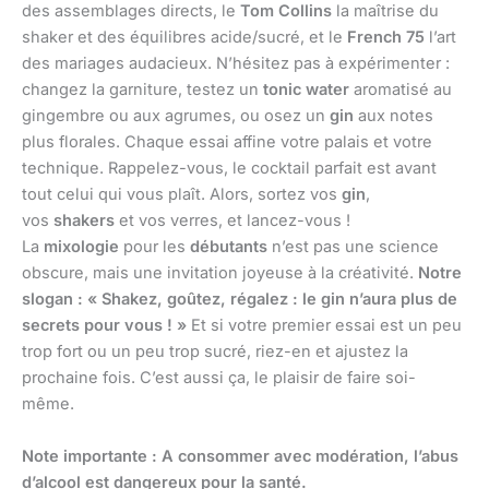
des assemblages directs, le
Tom Collins
la maîtrise du
shaker et des équilibres acide/sucré, et le
French 75
l’art
des mariages audacieux. N’hésitez pas à expérimenter :
changez la garniture, testez un
tonic water
aromatisé au
gingembre ou aux agrumes, ou osez un
gin
aux notes
plus florales. Chaque essai affine votre palais et votre
technique. Rappelez-vous, le cocktail parfait est avant
tout celui qui vous plaît. Alors, sortez vos
gin
,
vos
shakers
et vos verres, et lancez-vous !
La
mixologie
pour les
débutants
n’est pas une science
obscure, mais une invitation joyeuse à la créativité.
Notre
slogan : « Shakez, goûtez, régalez : le gin n’aura plus de
secrets pour vous ! »
Et si votre premier essai est un peu
trop fort ou un peu trop sucré, riez-en et ajustez la
prochaine fois. C’est aussi ça, le plaisir de faire soi-
même.
Note importante : A consommer avec modération, l’abus
d’alcool est dangereux pour la santé.