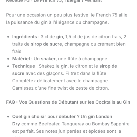
Recette #3 : Le French 75, l’Élégant Pétillant
Pour une occasion un peu plus festive, le French 75 allie
la puissance du gin à l’élégance du champagne.
Ingrédients
: 3 cl de
gin
, 1,5 cl de jus de citron frais, 2
traits de
sirop de sucre
, champagne ou crémant bien
frais.
Matériel
: Un
shaker
, une flûte à champagne.
Technique
: Shakez le
gin
, le citron et le
sirop de
sucre
avec des glaçons. Filtrez dans la flûte.
Complétez délicatement avec le champagne.
Garnissez d’une fine twist de zeste de citron.
FAQ : Vos Questions de Débutant sur les Cocktails au Gin
Quel gin choisir pour débuter ?
Un
gin London
Dry
comme Beefeater, Tanqueray ou Bombay Sapphire
est parfait. Ses notes juniperées et épicées sont la