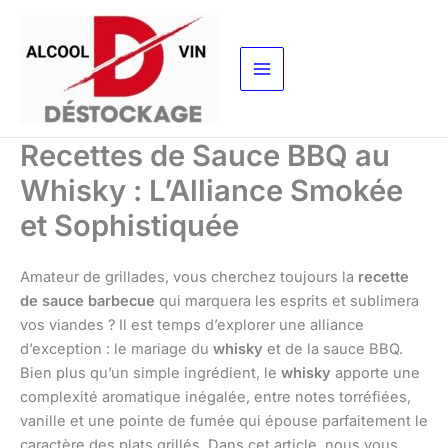
Aller
au
contenu
Recettes de Sauce BBQ au
Whisky : L’Alliance Smokée
et Sophistiquée
Amateur de grillades, vous cherchez toujours la
recette
de sauce barbecue
qui marquera les esprits et sublimera
vos viandes ? Il est temps d’explorer une alliance
d’exception : le mariage du
whisky
et de la sauce BBQ.
Bien plus qu’un simple ingrédient, le
whisky
apporte une
complexité aromatique inégalée, entre notes torréfiées,
vanille et une pointe de fumée qui épouse parfaitement le
caractère des plats grillés. Dans cet article, nous vous