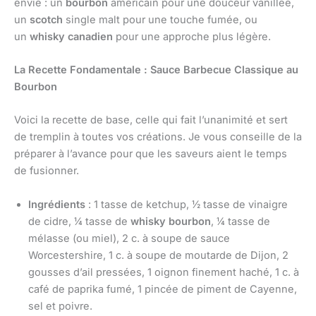
envie : un
bourbon
américain pour une douceur vanillée,
un
scotch
single malt pour une touche fumée, ou
un
whisky canadien
pour une approche plus légère.
La Recette Fondamentale : Sauce Barbecue Classique au
Bourbon
Voici la recette de base, celle qui fait l’unanimité et sert
de tremplin à toutes vos créations. Je vous conseille de la
préparer à l’avance pour que les saveurs aient le temps
de fusionner.
Ingrédients
: 1 tasse de ketchup, ½ tasse de vinaigre
de cidre, ¼ tasse de
whisky bourbon
, ¼ tasse de
mélasse (ou miel), 2 c. à soupe de sauce
Worcestershire, 1 c. à soupe de moutarde de Dijon, 2
gousses d’ail pressées, 1 oignon finement haché, 1 c. à
café de paprika fumé, 1 pincée de piment de Cayenne,
sel et poivre.