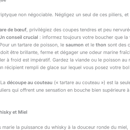
iptyque non négociable. Négligez un seul de ces piliers, et
tare de bœuf
, privilégiez des coupes tendres et peu nervu
Un conseil crucial
: informez toujours votre boucher que la 
Pour un tartare de poisson, le
saumon
et le
thon
sont des c
oit être brillante, ferme et dégager une odeur marine fraîc
ller à froid est impératif. Gardez la viande ou le poisson au
n récipient rempli de glace sur lequel vous posez votre bol
. La
découpe au couteau
(« tartare au couteau ») est la seu
guliers qui offrent une sensation en bouche bien supérieure 
isky et Miel
s marie la puissance du whisky à la douceur ronde du miel,