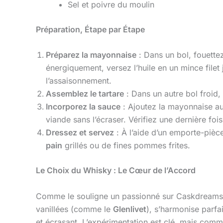
Sel et poivre du moulin
Préparation, Étape par Étape
Préparez la mayonnaise
: Dans un bol, fouettez
énergiquement, versez l’huile en un mince file
l’assaisonnement.
Assemblez le tartare
: Dans un autre bol froid,
Incorporez la sauce
: Ajoutez la mayonnaise au
viande sans l’écraser. Vérifiez une dernière foi
Dressez et servez
: À l’aide d’un emporte-pièc
pain
grillés ou de fines pommes frites.
Le Choix du Whisky : Le Cœur de l’Accord
Comme le souligne un passionné sur Caskdreams, 
vanillées (comme le
Glenlivet
), s’harmonise parfa
et écrasant. L’expérimentation est clé, mais comm