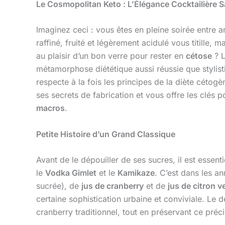
Le Cosmopolitan Keto : L’Élégance Cocktailière 
Imaginez ceci : vous êtes en pleine soirée entre 
raffiné, fruité et légèrement acidulé vous titille
au plaisir d’un bon verre pour rester en
cétose
? L
métamorphose diététique aussi réussie que stylis
respecte à la fois les principes de la diète cétog
ses secrets de fabrication et vous offre les clés 
macros
.
Petite Histoire d’un Grand Classique
Avant de le dépouiller de ses sucres, il est esse
le
Vodka Gimlet
et le
Kamikaze
. C’est dans les a
sucrée), de
jus de cranberry
et de
jus de citron v
certaine sophistication urbaine et conviviale. Le d
cranberry traditionnel, tout en préservant ce préc