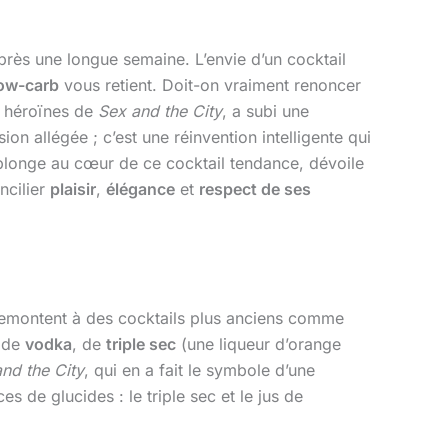
près une longue semaine. L’envie d’un cocktail
ow-carb
vous retient. Doit-on vraiment renoncer
s héroïnes de
Sex and the City
, a subi une
ion allégée ; c’est une réinvention intelligente qui
le plonge au cœur de ce cocktail tendance, dévoile
ncilier
plaisir
,
élégance
et
respect de ses
s remontent à des cocktails plus anciens comme
e de
vodka
, de
triple sec
(une liqueur d’orange
nd the City
, qui en a fait le symbole d’une
s de glucides : le triple sec et le jus de