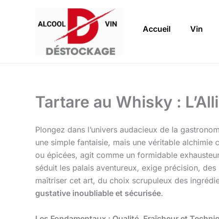
Aller
au
Accueil
Vin
contenu
Tartare au Whisky : L’Al
Plongez dans l’univers audacieux de la gastrono
une simple fantaisie, mais une véritable alchimie c
ou épicées, agit comme un formidable exhausteur d
séduit les palais aventureux, exige précision, de
maîtriser cet art, du choix scrupuleux des ingréd
gustative inoubliable et sécurisée
.
Les Fondamentaux : Qualité, Fraîcheur et Techni