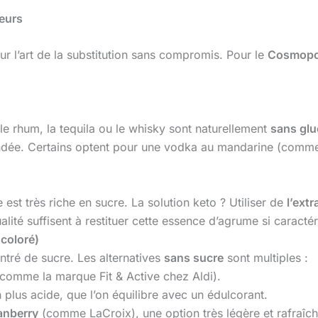
veurs
ur l’art de la substitution sans compromis. Pour le
Cosmopol
, le rhum, la tequila ou le whisky sont naturellement
sans glu
ée. Certains optent pour une vodka au mandarine (comme 
e est très riche en sucre. La solution keto ? Utiliser de
l’extr
alité suffisent à restituer cette essence d’agrume si caractér
 coloré)
tré de sucre. Les alternatives
sans sucre
sont multiples :
comme la marque Fit & Active chez Aldi).
n plus acide, que l’on équilibre avec un édulcorant.
ranberry
(comme LaCroix), une option très légère et rafraîch