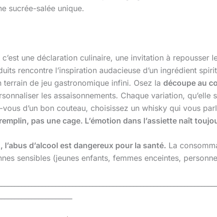
e sucrée-salée unique.
 c’est une déclaration culinaire, une invitation à repousser l
s rencontre l’inspiration audacieuse d’un ingrédient spiritu
n terrain de jeu gastronomique infini. Osez la
découpe au c
ersonnaliser les assaisonnements. Chaque variation, qu’elle
ez-vous d’un bon couteau, choisissez un whisky qui vous par
tremplin, pas une cage. L’émotion dans l’assiette naît toujo
l’abus d’alcool est dangereux pour la santé.
La consommat
nnes sensibles (jeunes enfants, femmes enceintes, personn
________________________________________________________________
______________________