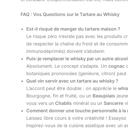
FAQ : Vos Questions sur le Tartare au Whisky
Est-il risqué de manger du tartare maison ?
Le risque zéro n’existe pas avec les produits cr
de respecter la chaîne du froid et de consomme
immunodéprimés) doivent s’abstenir.
Puis-je remplacer le whisky par un autre alcool
Absolument. Le concept s’adapte. Un
cognac
o
botaniques prononcées (genièvre, citron) peut c
Quel vin servir avec un tartare au whisky ?
L’accord peut être double : on apprécie le
whis
Bourgogne, fin et fruité, ou un
Beaujolais
jeune,
vous vers un
Chablis
minéral ou un
Sancerre
vi
Comment donner une touche personnelle à la r
Laissez libre cours à votre créativité ! Essaye
Inspirez-vous de la cuisine asiatique avec un 