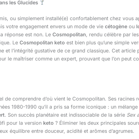
Sans les Glucides
amis, ou simplement installé(e) confortablement chez vous a
, mais votre engagement envers un mode de vie
cétogène
ou
l
a réponse est non. Le
Cosmopolitan
, rendu célèbre par le
tique. Le
Cosmopolitan keto
est bien plus qu’une simple vers
ène et l’intégrité gustative de ce grand classique. Cet artic
pour le maîtriser comme un expert, prouvant que l’on peut co
ntiel de comprendre d’où vient le Cosmopolitan. Ses racine
nnées 1980-1990 qu’il a pris sa forme iconique : un mélang
ert
. Son succès planétaire est indissociable de la série
Sex a
éfi pour la version
keto
? Éliminer les deux principales source
ieux équilibre entre douceur, acidité et arômes d’agrumes.