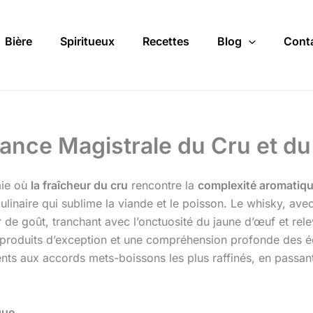
Bière
Spiritueux
Recettes
Blog
Cont
liance Magistrale du Cru et d
mie où
la fraîcheur du cru
rencontre la
complexité aromatiq
ulinaire qui sublime la viande et le poisson. Le whisky, avec
e goût, tranchant avec l’onctuosité du jaune d’œuf et rele
s produits d’exception et une compréhension profonde des éq
ients aux accords mets-boissons les plus raffinés, en passa
que