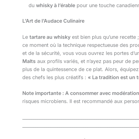
du
whisky à l’érable
pour une touche canadienn
L’Art de l’Audace Culinaire
Le
tartare au whisky
est bien plus qu’une recette ;
ce moment où la technique respectueuse des produit
et de la sécurité, vous vous ouvrez les portes d’u
Malts
aux profils variés, et n’ayez pas peur de p
plus de la quintessence de ce plat. Alors, équip
des chefs les plus créatifs :
« La tradition est un 
Note importante : A consommer avec modération, 
risques microbiens. Il est recommandé aux perso
_____________________________________________________
_____________________________________________________