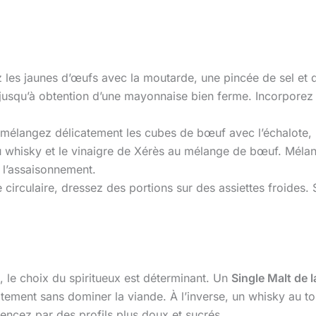
 les jaunes d’œufs avec la moutarde, une pincée de sel et d
t jusqu’à obtention d’une mayonnaise bien ferme. Incorporez
 mélangez délicatement les cubes de bœuf avec l’échalote, le
 whisky et le vinaigre de Xérès au mélange de bœuf. Mélan
s l’assaisonnement.
e circulaire, dressez des portions sur des assiettes froide
le choix du spiritueux est déterminant. Un
Single Malt de 
itement sans dominer la viande. À l’inverse, un whisky au to
encez par des profils plus doux et sucrés.