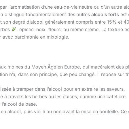
ar l’aromatisation d’une eau-de-vie neutre ou d’un autre 
 la distingue fondamentalement des autres
alcools forts
est 
 et son degré d’alcool généralement compris entre 15% et 4
herbes
, épices, noix, fleurs, ou même crème. La texture e
ser avec parcimonie en mixologie.
t aux moines du Moyen Âge en Europe, qui macéraient des p
tion n’a, dans son principe, que peu changé. Il repose sur t
ssés à tremper dans l’alcool pour en extraire les saveurs.
ulé à travers les herbes ou les épices, comme une cafetière.
 l’alcool de base.
n alcool, puis vieilli ou non avant la mise en bouteille. Ce s