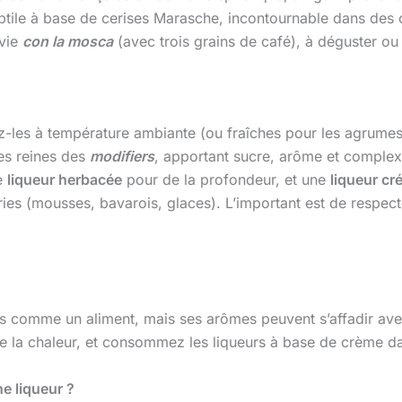
btile à base de cerises Marasche, incontournable dans des 
rvie
con la mosca
(avec trois grains de café), à déguster ou
z-les à température ambiante (ou fraîches pour les agrumes)
les reines des
modifiers
, apportant sucre, arôme et complex
ne
liqueur herbacée
pour de la profondeur, et une
liqueur c
eries (mousses, bavarois, glaces). L’important est de respe
as comme un aliment, mais ses arômes peuvent s’affadir avec 
de la chaleur, et consommez les liqueurs à base de crème d
ne liqueur ?