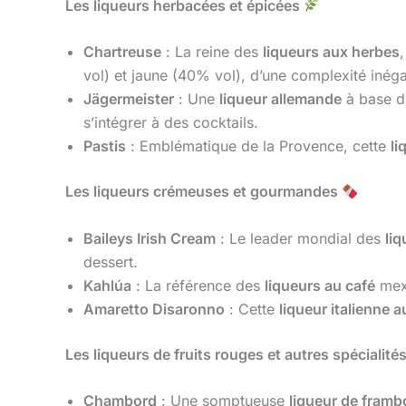
Les liqueurs herbacées et épicées
Chartreuse
: La reine des
liqueurs aux herbes
vol) et jaune (40% vol), d’une complexité inéga
Jägermeister
: Une
liqueur allemande
à base de
s’intégrer à des cocktails.
Pastis
: Emblématique de la Provence, cette
li
Les liqueurs crémeuses et gourmandes
Baileys Irish Cream
: Le leader mondial des
liq
dessert.
Kahlúa
: La référence des
liqueurs au café
mexi
Amaretto Disaronno
: Cette
liqueur italienne
Les liqueurs de fruits rouges et autres spécialité
Chambord
: Une somptueuse
liqueur de framb