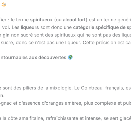
e
ier : le terme
spiritueux
(ou
alcool fort
) est un terme génér
% vol. Les
liqueurs
sont donc une
catégorie spécifique de s
n
gin
non sucré sont des spiritueux qui ne sont pas des liqu
 sucré, donc ce n’est pas une liqueur. Cette précision est 
contournables aux découvertes
e
sont des piliers de la mixologie. Le Cointreau, français, est
an
.
gnac et d’essence d’oranges amères, plus complexe et puiss
 la côte amalfitaine, rafraîchissante et intense, se sert glac