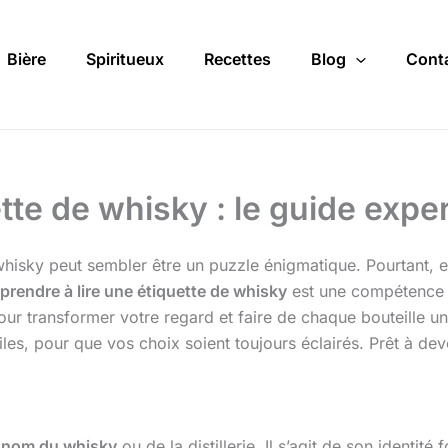
Bière
Spiritueux
Recettes
Blog
Cont
te de whisky : le guide expe
e whisky peut sembler être un puzzle énigmatique. Pourtant, 
prendre à lire une étiquette de whisky
est une compétence 
pour transformer votre regard et faire de chaque bouteille u
es, pour que vos choix soient toujours éclairés. Prêt à deve
e
nom du whisky
ou de la distillerie. Il s’agit de son iden