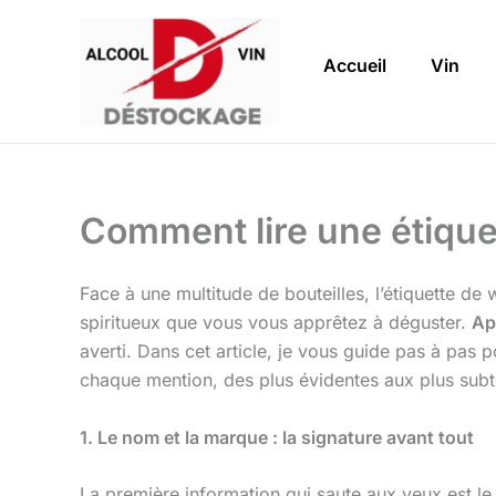
Aller
au
Accueil
Vin
contenu
Comment lire une étiquet
Face à une multitude de bouteilles, l’étiquette d
spiritueux que vous vous apprêtez à déguster.
Ap
averti. Dans cet article, je vous guide pas à pas 
chaque mention, des plus évidentes aux plus subtil
1. Le nom et la marque : la signature avant tout
La première information qui saute aux yeux est l