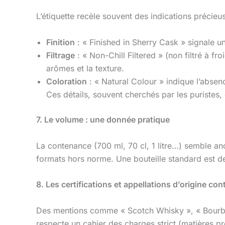
L’étiquette recèle souvent des indications précieu
Finition
: « Finished in Sherry Cask » signale un
Filtrage
: « Non-Chill Filtered » (non filtré à fr
arômes et la texture.
Coloration
: « Natural Colour » indique l’absen
Ces détails, souvent cherchés par les puristes,
7. Le volume : une donnée pratique
La contenance (700 ml, 70 cl, 1 litre…) semble anod
formats hors norme. Une bouteille standard est d
8. Les certifications et appellations d’origine con
Des mentions comme « Scotch Whisky », « Bourbon »
respecte un cahier des charges strict (matières