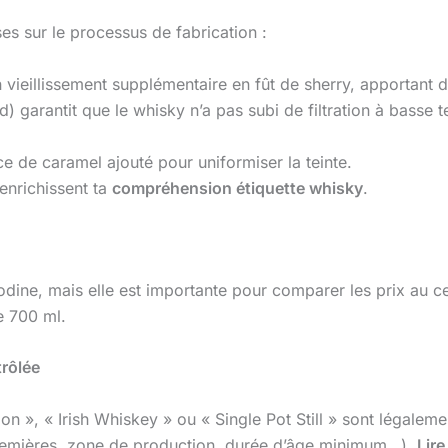
ses sur le processus de fabrication :
 vieillissement supplémentaire en fût de sherry, apportant d
oid) garantit que le whisky n’a pas subi de filtration à basse
ce de caramel ajouté pour uniformiser la teinte.
 enrichissent ta
compréhension étiquette whisky
.
ine, mais elle est importante pour comparer les prix au centi
e 700 ml.
trôlée
, « Irish Whiskey » ou « Single Pot Still » sont légalement
 premières, zone de production, durée d’âge minimum…).
Lire