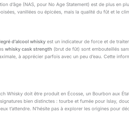
ation d’âge (NAS, pour No Age Statement) est de plus en pl
ées, vanillées ou épicées, mais la qualité du fût et le clim
egré d’alcool whisky
est un indicateur de force et de trait
les
whisky cask strength
(brut de fût) sont embouteillés san
aximale, à apprécier parfois avec un peu d’eau. Cette inform
ch Whisky doit être produit en Écosse, un Bourbon aux État
ignatures bien distinctes : tourbe et fumée pour Islay, douc
eux t’attendre. N’hésite pas à explorer les origines pour dé