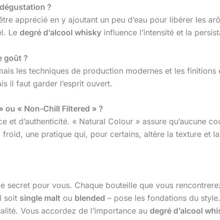
 dégustation ?
tre apprécié en y ajoutant un peu d’eau pour libérer les a
el. Le
degré d’alcool whisky
influence l’intensité et la persi
e goût ?
ais les techniques de production modernes et les finitions en
s il faut garder l’esprit ouvert.
 ou « Non-Chill Filtered » ?
et d’authenticité. « Natural Colour » assure qu’aucune coule
 froid, une pratique qui, pour certains, altère la texture et l
de secret pour vous. Chaque bouteille que vous rencontrerez
l soit
single malt
ou
blended
– pose les fondations du style
qualité. Vous accordez de l’importance au
degré d’alcool whi