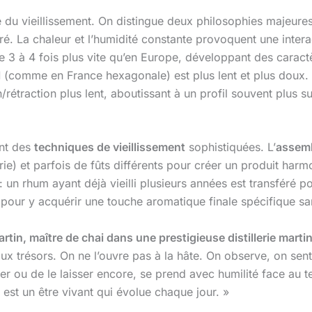
ble du vieillissement. On distingue deux philosophies majeure
éré. La chaleur et l’humidité constante provoquent une intera
 3 à 4 fois plus vite qu’en Europe, développant des caract
l
(comme en France hexagonale) est plus lent et plus doux. 
/rétraction plus lent, aboutissant à un profil souvent plus 
ent des
techniques de vieillissement
sophistiquées. L’
assem
ie) et parfois de fûts différents pour créer un produit harmo
 : un rhum ayant déjà vieilli plusieurs années est transféré
.) pour y acquérir une touche aromatique finale spécifique s
artin, maître de chai dans une prestigieuse distillerie marti
ux trésors. On ne l’ouvre pas à la hâte. On observe, on sent
ler ou de le laisser encore, se prend avec humilité face a
m est un être vivant qui évolue chaque jour. »