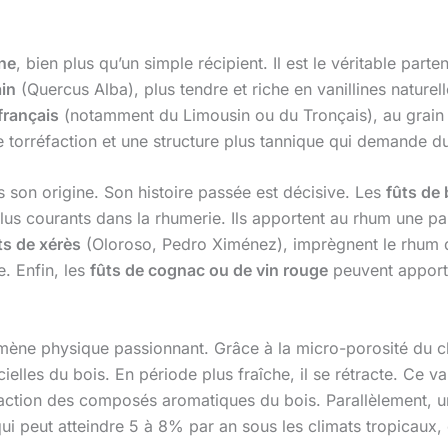
ne
, bien plus qu’un simple récipient. Il est le véritable parte
in
(Quercus Alba), plus tendre et riche en vanillines natur
français
(notamment du Limousin ou du Tronçais), au grain pl
e torréfaction et une structure plus tannique qui demande d
s son origine. Son histoire passée est décisive. Les
fûts de
s plus courants dans la rhumerie. Ils apportent au rhum une p
ts de xérès
(Oloroso, Pedro Ximénez), imprègnent le rhum d
. Enfin, les
fûts de cognac ou de vin rouge
peuvent apporte
nomène physique passionnant. Grâce à la micro-porosité du ch
ielles du bois. En période plus fraîche, il se rétracte. Ce va
traction des composés aromatiques du bois. Parallèlement, u
qui peut atteindre 5 à 8% par an sous les climats tropicaux