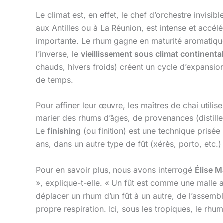
Le climat est, en effet, le chef d’orchestre invisi
aux Antilles ou à La Réunion, est intense et accél
importante. Le rhum gagne en maturité aromatique
l’inverse, le
vieillissement sous climat continenta
chauds, hivers froids) créent un cycle d’expansion
de temps.
Pour affiner leur œuvre, les maîtres de chai utilis
marier des rhums d’âges, de provenances (distiller
Le
finishing
(ou finition) est une technique prisée
ans, dans un autre type de fût (xérès, porto, etc
Pour en savoir plus, nous avons interrogé
Élise M
», explique-t-elle. « Un fût est comme une malle a
déplacer un rhum d’un fût à un autre, de l’assemb
propre respiration. Ici, sous les tropiques, le rhu