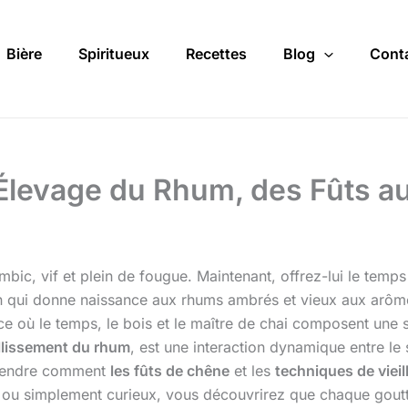
Bière
Spiritueux
Recettes
Blog
Cont
’Élevage du Rhum, des Fûts 
ambic, vif et plein de fougue. Maintenant, offrez-lui le temp
tion qui donne naissance aux rhums ambrés et vieux aux arô
nce où le temps, le bois et le maître de chai composent une
illissement du rhum
, est une interaction dynamique entre le
prendre comment
les fûts de chêne
et les
techniques de viei
ou simplement curieux, vous découvrirez que chaque goutte 