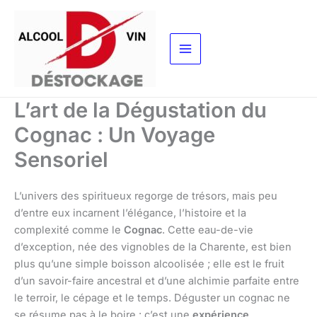
Aller
au
contenu
L’art de la Dégustation du
Cognac : Un Voyage
Sensoriel
L’univers des spiritueux regorge de trésors, mais peu
d’entre eux incarnent l’élégance, l’histoire et la
complexité comme le
Cognac
. Cette eau-de-vie
d’exception, née des vignobles de la Charente, est bien
plus qu’une simple boisson alcoolisée ; elle est le fruit
d’un savoir-faire ancestral et d’une alchimie parfaite entre
le terroir, le cépage et le temps. Déguster un cognac ne
se résume pas à le boire : c’est une
expérience