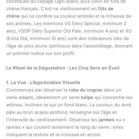
constitués du cépage Ugni Blanc, puis vieilli en fûts de
chêne français. C’est ce vieillissement en
fûts de
chêne
qui lui confère sa couleur ambrée et la richesse de
ses arômes. Les mentions VS (Very Special, minimum 2
ans), VSOP (Very Superior Old Pale, minimum 4 ans) et XO
(Extra Old, minimum 10 ans) sont des indicateurs clés de
l’âge du plus jeune spiritueux dans l’assemblage, donnant
un premier indice sur son profil.
Le Rituel de la Dégustation : Les Cinq Sens en Éveil
1. La Vue : L’Appréciation Visuelle
Commencez par observer la
robe du cognac
dans un
verre adapté, idéalement un verre
tulipe
qui concentre les
arômes. Inclinez-le sur un fond blanc. La couleur, du doré
pâle au brun acajou profond, renseigne sur l’âge et
l’intensité du vieillissement. Observez les
jambes
ou «
larmes » qui coulent lentement le long du verre : elles
indiquent la texture et la richesse en alcool.