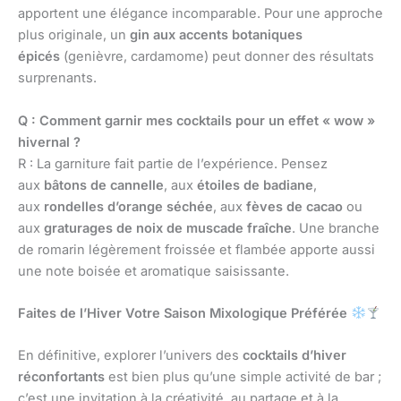
apportent une élégance incomparable. Pour une approche
plus originale, un
gin aux accents botaniques
épicés
(genièvre, cardamome) peut donner des résultats
surprenants.
Q : Comment garnir mes cocktails pour un effet « wow »
hivernal ?
R : La garniture fait partie de l’expérience. Pensez
aux
bâtons de cannelle
, aux
étoiles de badiane
,
aux
rondelles d’orange séchée
, aux
fèves de cacao
ou
aux
graturages de noix de muscade fraîche
. Une branche
de romarin légèrement froissée et flambée apporte aussi
une note boisée et aromatique saisissante.
Faites de l’Hiver Votre Saison Mixologique Préférée
En définitive, explorer l’univers des
cocktails d’hiver
réconfortants
est bien plus qu’une simple activité de bar ;
c’est une invitation à la créativité, au partage et à la