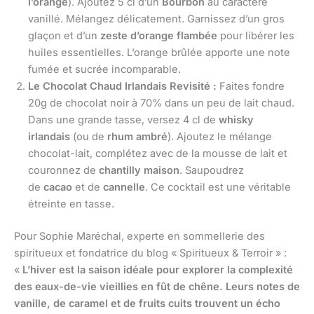
l’orange
). Ajoutez 5 cl d’un
Bourbon
au caractère
vanillé. Mélangez délicatement. Garnissez d’un gros
glaçon et d’un
zeste d’orange flambée
pour libérer les
huiles essentielles. L’orange brûlée apporte une note
fumée et sucrée incomparable.
Le Chocolat Chaud Irlandais Revisité :
Faites fondre
20g de chocolat noir à 70% dans un peu de lait chaud.
Dans une grande tasse, versez 4 cl de
whisky
irlandais
(ou de
rhum ambré
). Ajoutez le mélange
chocolat-lait, complétez avec de la mousse de lait et
couronnez de
chantilly maison
. Saupoudrez
de
cacao
et de
cannelle
. Ce cocktail est une véritable
étreinte en tasse.
Pour Sophie Maréchal, experte en sommellerie des
spiritueux et fondatrice du blog « Spiritueux & Terroir » :
«
L’hiver est la saison idéale pour explorer la complexité
des eaux-de-vie vieillies en fût de chêne. Leurs notes de
vanille, de caramel et de fruits cuits trouvent un écho