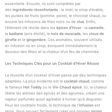
essentielle. Ensuite, ils sont complétés par
des
ingrédients réconfortants
: le miel, le sirop d’érable,
les purées de fruits (pomme, poire), le chocolat chaud, ou
encore les infusions de thés noirs ou de
chai
. Enfin,
l’élément clé réside dans les
épices d’hiver
: la
cannelle
,
la
badiane
(anis étoilé), la
noix de muscade
, les
clous de
girofle
et le
gingembre
. Ces aromates, souvent utilisés
en infusion ou en sirop, évoquent immédiatement la
douceur des fêtes et la chaleur d’un feu de cheminée.
Les Techniques Clés pour un Cocktail d’Hiver Réussi
La réussite d’un cocktail d’hiver passe par des techniques
adaptées. La plus évidente est le
cocktail chaud
, comme
le fameux
Hot Toddy
ou le
Vin Chaud épicé
. Ici, la chaleur
libère les arômes des épices et des agrumes, créant une
vapeur parfumée aussi agréable à humer qu’à déguster.
Pour les cocktails froids, la technique de l’
infusion
est
reine. Vous pouvez facilement créer vos propres
sirops