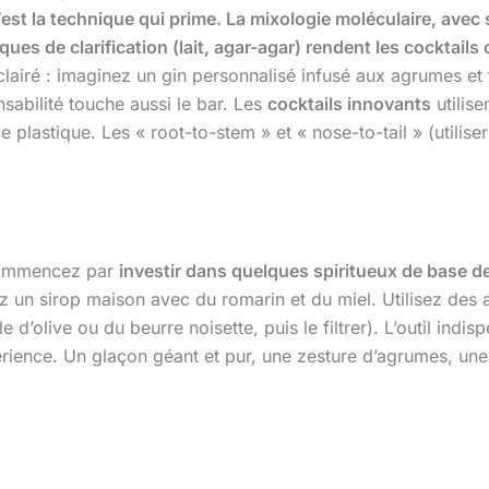
 c’est la technique qui prime. La mixologie moléculaire, ave
ues de clarification (lait, agar-agar) rendent les cocktails 
lairé : imaginez un gin personnalisé infusé aux agrumes et 
sabilité touche aussi le bar. Les
cocktails innovants
utilis
plastique. Les « root-to-stem » et « nose-to-tail » (utiliser 
 Commencez par
investir dans quelques spiritueux de base de
ez un sirop maison avec du romarin et du miel. Utilisez de
’olive ou du beurre noisette, puis le filtrer). L’outil indis
périence. Un glaçon géant et pur, une zesture d’agrumes, une 