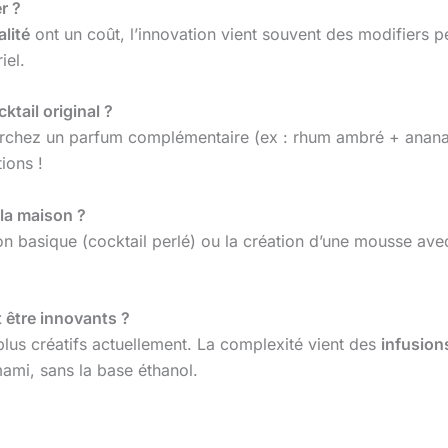
r ?
alité
ont un coût, l’innovation vient souvent des modifiers p
iel.
tail original ?
chez un parfum complémentaire (ex : rhum ambré + ananas
ions !
 la maison ?
ion basique (cocktail perlé) ou la création d’une mousse avec
t être innovants ?
plus créatifs actuellement. La complexité vient des
infusion
mami, sans la base éthanol.