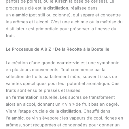
parfois de poires), ou le
Kirsch
(à base de cerises). Le
processus clé est la
distillation
, réalisée dans
un
alambic
(pot still ou colonne), qui sépare et concentre
les arômes et l’alcool. C’est une alchimie où la maîtrise du
distillateur est primordiale pour préserver la finesse du
fruit.
Le Processus de A à Z : De la Récolte à la Bouteille
La création d’une grande
eau-de-vie
est une symphonie
en plusieurs mouvements. Tout commence par la
sélection de fruits parfaitement mûrs, souvent issus de
variétés spécifiques pour leur potentiel aromatique. Ces
fruits sont ensuite pressés et laissés
en
fermentation
naturelle. Les sucres se transforment
alors en alcool, donnant un « vin » de fruit bas en degré.
Vient l’étape cruciale de la
distillation
. Chauffé dans
l’
alambic
, ce vin s’évapore : les vapeurs d’alcool, riches en
arômes, sont récupérées et condensées pour donner un