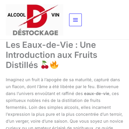
Aller
au
contenu
Les Eaux-de-Vie : Une
Introduction aux Fruits
Distillés
Imaginez un fruit à l’apogée de sa maturité, capturé dans
un flacon, dont l’âme a été libérée par le feu. Bienvenue
dans l’univers envoûtant et raffiné des
eaux-de-vie
, ces
spiritueux nobles nés de la distillation de fruits
fermentés. Loin des simples alcools, elles incarnent
l’expression la plus pure et la plus concentrée d’un terroir,
d’un verger, voire d’une saison. Que vous soyez un novice
curieux ou un amateur éclairé de spiritueux, ce guide