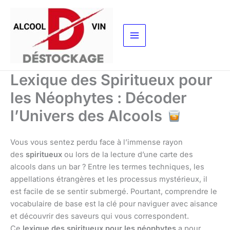
Aller
au
contenu
Lexique des Spiritueux pour
les Néophytes : Décoder
l’Univers des Alcools
Vous vous sentez perdu face à l’immense rayon
des
spiritueux
ou lors de la lecture d’une carte des
alcools dans un bar ? Entre les termes techniques, les
appellations étrangères et les processus mystérieux, il
est facile de se sentir submergé. Pourtant, comprendre le
vocabulaire de base est la clé pour naviguer avec aisance
et découvrir des saveurs qui vous correspondent.
Ce
lexique des spiritueux pour les néophytes
a pour