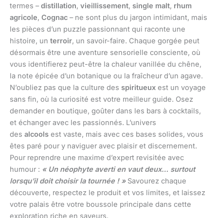
termes –
distillation
,
vieillissement
,
single malt
,
rhum
agricole
,
Cognac
– ne sont plus du jargon intimidant, mais
les pièces d’un puzzle passionnant qui raconte une
histoire, un
terroir
, un savoir-faire. Chaque gorgée peut
désormais être une aventure sensorielle consciente, où
vous identifierez peut-être la chaleur vanillée du chêne,
la note épicée d’un botanique ou la fraîcheur d’un agave.
N’oubliez pas que la culture des
spiritueux
est un voyage
sans fin, où la curiosité est votre meilleur guide. Osez
demander en boutique, goûter dans les bars à cocktails,
et échanger avec les passionnés. L’univers
des
alcools
est vaste, mais avec ces bases solides, vous
êtes paré pour y naviguer avec plaisir et discernement.
Pour reprendre une maxime d’expert revisitée avec
humour :
« Un néophyte averti en vaut deux… surtout
lorsqu’il doit choisir la tournée ! »
Savourez chaque
découverte, respectez le produit et vos limites, et laissez
votre palais être votre boussole principale dans cette
exploration riche en saveurs.