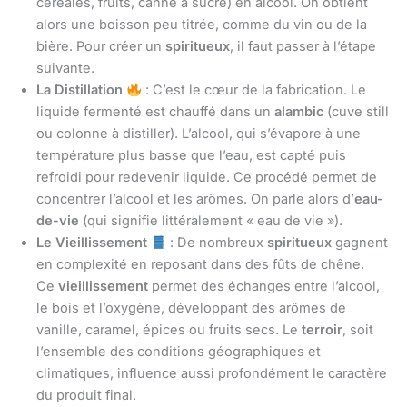
céréales, fruits, canne à sucre) en alcool. On obtient
alors une boisson peu titrée, comme du vin ou de la
bière. Pour créer un
spiritueux
, il faut passer à l’étape
suivante.
La Distillation
: C’est le cœur de la fabrication. Le
liquide fermenté est chauffé dans un
alambic
(cuve still
ou colonne à distiller). L’alcool, qui s’évapore à une
température plus basse que l’eau, est capté puis
refroidi pour redevenir liquide. Ce procédé permet de
concentrer l’alcool et les arômes. On parle alors d’
eau-
de-vie
(qui signifie littéralement « eau de vie »).
Le Vieillissement
: De nombreux
spiritueux
gagnent
en complexité en reposant dans des fûts de chêne.
Ce
vieillissement
permet des échanges entre l’alcool,
le bois et l’oxygène, développant des arômes de
vanille, caramel, épices ou fruits secs. Le
terroir
, soit
l’ensemble des conditions géographiques et
climatiques, influence aussi profondément le caractère
du produit final.